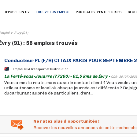
DEPOSER UN CV
TROUVER UN EMPLOI
PORTRAITS D'ENTREPRISES
BLOG
>
Emploi
Évry (91)
Évry (91) : 56 emplois trouvés
Conducteur PL (F/H) CITAIX PARIS POUR SEPTEMBRE 
Emploi GCA Transport et Distribution
La Ferté-sous-Jouarre (77260) - 61,5 kms de Évry -
CDI -
30/07/202
Vous aimez la route, mais aussi le contact client ? Vous voulez u
utile,autonome et local où chaque journée est différente ? Rejoig
ducarburant auprès de particuliers, d'ent...
Ne ratez plus d'opportunités !
Recevez les nouvelles annonces de cette recherche