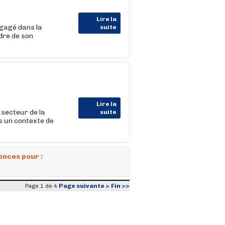
Lire la
gagé dans la
suite
dre de son
Lire la
secteur de la
suite
ns un contexte de
onces pour :
Page suivante >
Fin >>
Page 1 de 4