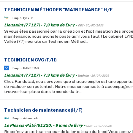
TECHNICIEN MÉTHODES "MAINTENANCE" H/F
Emploi Lynx Rh
Lieusaint (77127) - 7,9 kms de Évry -
CDI -
30/07/2026
Si vous êtes passionné par la création et l'optimisation des proc
maintenance, nous avons le poste qu'il vous faut ! Le cabinet LY
Vallée (77) recrute un Technicien Méthod...
TECHNICIEN CVC (F/H)
Emploi RANDSTAD
Lieusaint (77127) - 7,9 kms de Évry -
Intérim -
16/07/2026
Chez Randstad, nous croyons que chaque emploi est une opportun
de réaliser son potentiel . Notre mission consiste à accompagner
trouver leur place dans le monde du tr...
Technicien de maintenance(H/F)
Emploi Adsearch
Le Plessis-Pâté (91220) - 9 kms de Évry -
CDI -
17/07/2026
Rejoignez un acteur majeur de la logistique du froid Vous aimez le