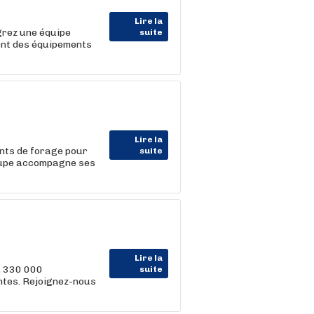
Lire la
égrez une équipe
suite
ment des équipements
Lire la
ents de forage pour
suite
roupe accompagne ses
Lire la
, 330 000
suite
entes. Rejoignez-nous