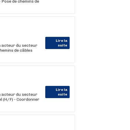
) - Pose de chemins de
Lire la
 acteur du secteur
suite
 chemins de câbles
Lire la
 acteur du secteur
suite
iel (H/F) - Coordonner