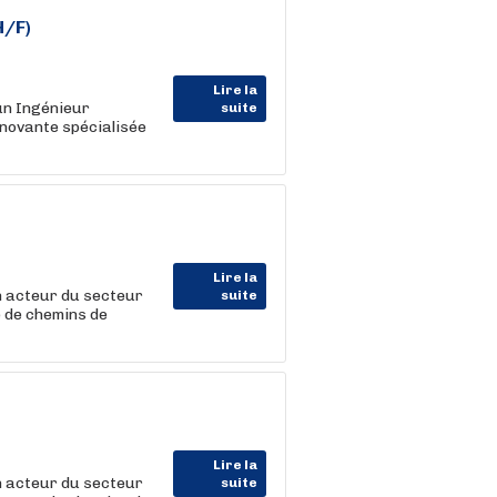
H/F)
Lire la
n Ingénieur
suite
nnovante spécialisée
Lire la
 acteur du secteur
suite
se de chemins de
Lire la
 acteur du secteur
suite