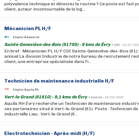
polyvalence technique et détestez la routine ? Ce poste est fait 
client, acteur incontournable de la log...
Mécanicien PL H/F
Emploi Adsearch
Sainte-Geneviève-des-Bois (91700) - 9 kms de Évry -
CDI -
15/07/202
En bref : Mécanicien PL H/F CDI Sainte-Geneviève-des-Bois (91)
annuel La division Industrie de notre bureau de recrutement re
client, une entreprise spécialisée dans l'i...
Technicien de maintenance industrielle H/F
Emploi Aquila Rh
Vert-le-Grand (91810) - 9,1 kms de Évry -
Intérim -
05/08/2026
Aquila RH Évry recherche un Technicien de maintenance industriel
ses partenaires situé à Vert-le-Grand (91). Poste : Technicien d
industrielle Lieu : Vert-le-Grand (9...
Electrotechnicien - Après-midi (H/F)