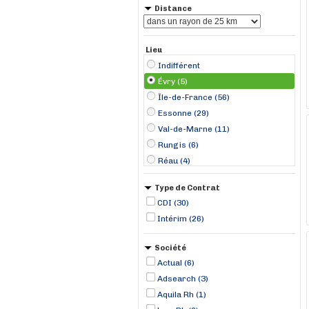
Distance
Lieu
Indifférent
Évry (5)
Île-de-France (56)
Essonne (29)
Val-de-Marne (11)
Rungis (6)
Réau (4)
Palaiseau (3)
Type de Contrat
Vert-le-Grand (3)
CDI (30)
Wissous (3)
Intérim (26)
Brétigny-sur-Orge (2)
Lieusaint (2)
Société
Pontault-Combault (2)
Actual (6)
Vélizy-Villacoublay (2)
Adsearch (3)
Aquila Rh (1)