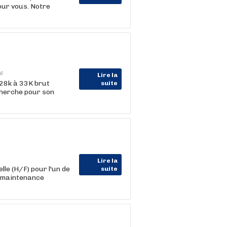
pour vous. Notre
6
Lire la
 28k à 33K brut
suite
cherche pour son
Lire la
le (H/F) pour l'un de
suite
e maintenance