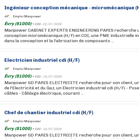
Ingénieur conception mécanique - micromécanique (
Emploi Manpower
Évry (91000) -
CDI -
22/07/2026
Manpower CABINET EXPERTS ENGINEERING PARIS recherche u
conception micromécanique (H/F) en CDI, une PME industrielle i
dans la conception et la fabrication de composants ...
Electricien industriel cdi (H/F)
Emploi Manpower
Évry (91000) -
CDI -
18/07/2026
Manpower GD PARIS ELECTRICITE recherche pour son client, un
de l'Electricité et du Gaz, un Electricien industriel cdi (H/F) - Po
câbles - Câblage électrique, courant ...
Chef de chantier industriel cdi (H/F)
Emploi Manpower
Évry (91000) -
CDI -
18/07/2026
Manpower GD PARIS ELECTRICITE recherche pour son client, un