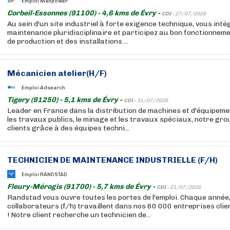
Emploi Manpower
Corbeil-Essonnes (91100) - 4,6 kms de Évry -
CDI -
27/07/2026
Au sein d'un site industriel à forte exigence technique, vous int
maintenance pluridisciplinaire et participez au bon fonctionne
de production et des installations ...
Mécanicien atelier(H/F)
Emploi Adsearch
Tigery (91250) - 5,1 kms de Évry -
CDI -
31/07/2026
Leader en France dans la distribution de machines et d'équipem
les travaux publics, le minage et les travaux spéciaux, notre g
clients grâce à des équipes techni...
TECHNICIEN DE MAINTENANCE INDUSTRIELLE (F/H)
Emploi RANDSTAD
Fleury-Mérogis (91700) - 5,7 kms de Évry -
CDI -
21/07/2026
Randstad vous ouvre toutes les portes de l'emploi. Chaque année
collaborateurs (f/h) travaillent dans nos 60 000 entreprises cli
! Notre client recherche un technicien de...