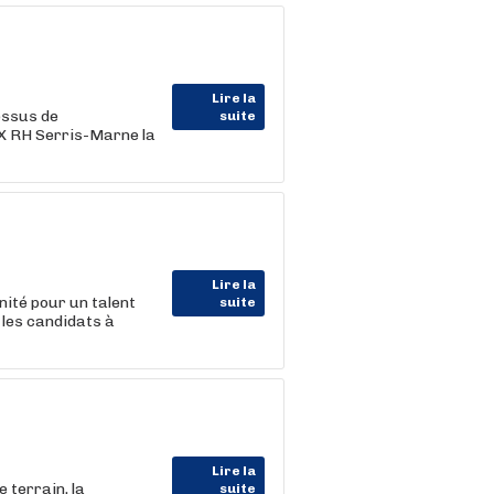
Lire la
essus de
suite
NX RH Serris-Marne la
Lire la
ité pour un talent
suite
 les candidats à
Lire la
 terrain, la
suite