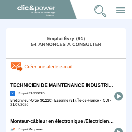
menu
Emploi Évry (91)
54 ANNONCES A CONSULTER
Créer une alerte e-mail
TECHNICIEN DE MAINTENANCE INDUSTRIELLE (F/H)
Emploi RANDSTAD
Brétigny-sur-Orge (91220), Essonne (91), Île-de-France
-
CDI
-
21/07/2026
Monteur-câbleur en électronique /Electricien / Electronicien (H/F)
Emploi Manpower