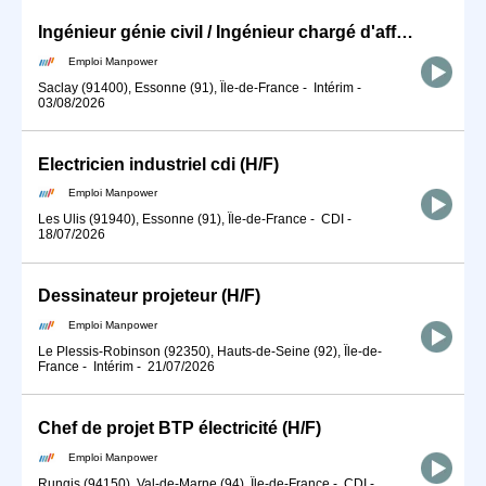
Ingénieur génie civil / Ingénieur chargé d'affaires en A D (H/F)
Emploi Manpower
Saclay (91400), Essonne (91), Île-de-France
-
Intérim
-
03/08/2026
Electricien industriel cdi (H/F)
Emploi Manpower
Les Ulis (91940), Essonne (91), Île-de-France
-
CDI
-
18/07/2026
Dessinateur projeteur (H/F)
Emploi Manpower
Le Plessis-Robinson (92350), Hauts-de-Seine (92), Île-de-
France
-
Intérim
-
21/07/2026
Chef de projet BTP électricité (H/F)
Emploi Manpower
Rungis (94150), Val-de-Marne (94), Île-de-France
-
CDI
-