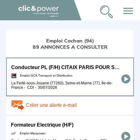
menu
Emploi Cachan (94)
89 ANNONCES A CONSULTER
Conducteur PL (F/H) CITAIX PARIS POUR SEPTEMBRE 2026
Emploi GCA Transport et Distribution
La Ferté-sous-Jouarre (77260), Seine-et-Marne (77), Île-de-
France
-
CDI
-
30/07/2026
Créer une alerte e-mail
Formateur Electrique (H/F)
Emploi Manpower