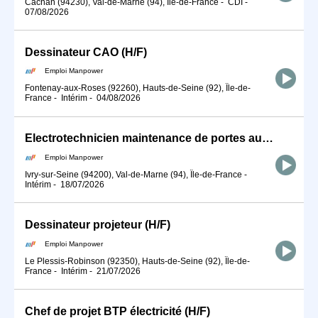
Cachan (94230), Val-de-Marne (94), Île-de-France
-
CDI
-
07/08/2026
Dessinateur CAO (H/F)
Emploi Manpower
Fontenay-aux-Roses (92260), Hauts-de-Seine (92), Île-de-
France
-
Intérim
-
04/08/2026
Electrotechnicien maintenance de portes automatiques (H/F)
Emploi Manpower
Ivry-sur-Seine (94200), Val-de-Marne (94), Île-de-France
-
Intérim
-
18/07/2026
Dessinateur projeteur (H/F)
Emploi Manpower
Le Plessis-Robinson (92350), Hauts-de-Seine (92), Île-de-
France
-
Intérim
-
21/07/2026
Chef de projet BTP électricité (H/F)