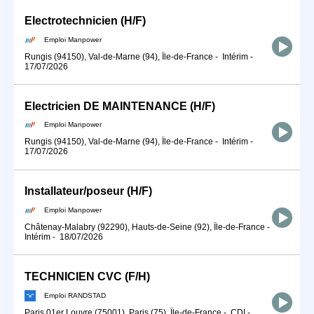
Electrotechnicien (H/F)
Emploi Manpower
Rungis (94150), Val-de-Marne (94), Île-de-France
-
Intérim
-
17/07/2026
Electricien DE MAINTENANCE (H/F)
Emploi Manpower
Rungis (94150), Val-de-Marne (94), Île-de-France
-
Intérim
-
17/07/2026
Installateur/poseur (H/F)
Emploi Manpower
Châtenay-Malabry (92290), Hauts-de-Seine (92), Île-de-France
-
Intérim
-
18/07/2026
TECHNICIEN CVC (F/H)
Emploi RANDSTAD
Paris 01er Louvre (75001), Paris (75), Île-de-France
-
CDI
-