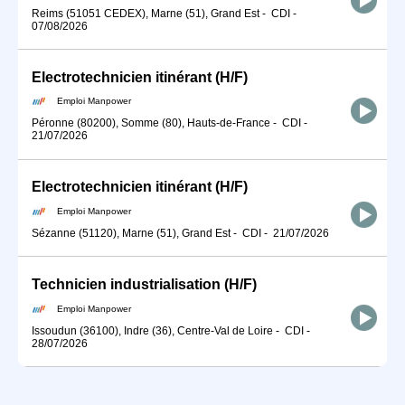
Reims (51051 CEDEX), Marne (51), Grand Est
-
CDI
-
07/08/2026
Electrotechnicien itinérant (H/F)
Emploi Manpower
Péronne (80200), Somme (80), Hauts-de-France
-
CDI
-
21/07/2026
Electrotechnicien itinérant (H/F)
Emploi Manpower
Sézanne (51120), Marne (51), Grand Est
-
CDI
-
21/07/2026
Technicien industrialisation (H/F)
Emploi Manpower
Issoudun (36100), Indre (36), Centre-Val de Loire
-
CDI
-
28/07/2026