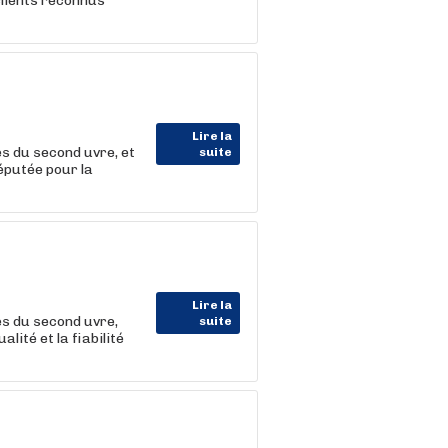
clients reconnus
Lire la
es du second uvre, et
suite
éputée pour la
Lire la
es du second uvre,
suite
lité et la fiabilité