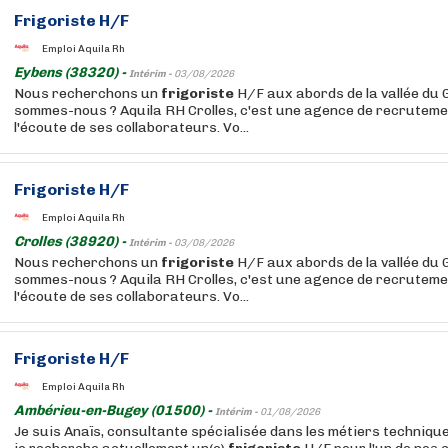
Frigoriste
H/F
Emploi Aquila Rh
Eybens (38320) -
Intérim -
03/08/2026
Nous recherchons un
frigoriste
H/F aux abords de la vallée du 
sommes-nous ? Aquila RH Crolles, c'est une agence de recruteme
l'écoute de ses collaborateurs. Vo...
Frigoriste
H/F
Emploi Aquila Rh
Crolles (38920) -
Intérim -
03/08/2026
Nous recherchons un
frigoriste
H/F aux abords de la vallée du 
sommes-nous ? Aquila RH Crolles, c'est une agence de recruteme
l'écoute de ses collaborateurs. Vo...
Frigoriste
H/F
Emploi Aquila Rh
Ambérieu-en-Bugey (01500) -
Intérim -
01/08/2026
Je suis Anaïs, consultante spécialisée dans les métiers techniqu