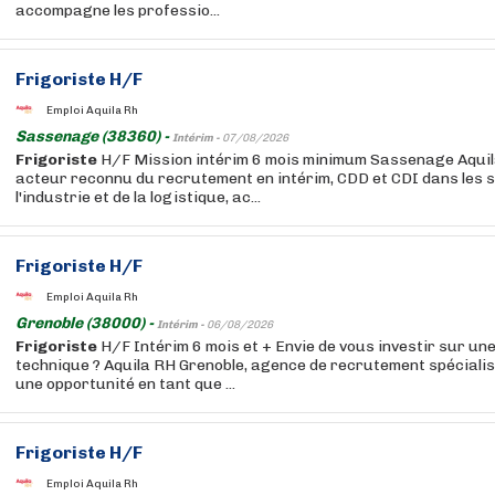
accompagne les professio...
Frigoriste
H/F
Emploi Aquila Rh
Sassenage (38360) -
Intérim -
07/08/2026
Frigoriste
H/F Mission intérim 6 mois minimum Sassenage Aquil
acteur reconnu du recrutement en intérim, CDD et CDI dans les 
l'industrie et de la logistique, ac...
Frigoriste
H/F
Emploi Aquila Rh
Grenoble (38000) -
Intérim -
06/08/2026
Frigoriste
H/F Intérim 6 mois et + Envie de vous investir sur un
technique ? Aquila RH Grenoble, agence de recrutement spéciali
une opportunité en tant que ...
Frigoriste
H/F
Emploi Aquila Rh