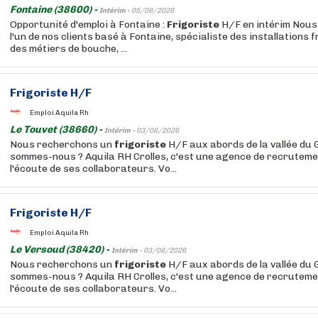
Fontaine (38600) -
Intérim -
05/08/2026
Opportunité d'emploi à Fontaine :
Frigoriste
H/F en intérim Nous
l'un de nos clients basé à Fontaine, spécialiste des installations
des métiers de bouche, ...
Frigoriste
H/F
Emploi Aquila Rh
Le Touvet (38660) -
Intérim -
03/08/2026
Nous recherchons un
frigoriste
H/F aux abords de la vallée du 
sommes-nous ? Aquila RH Crolles, c'est une agence de recruteme
l'écoute de ses collaborateurs. Vo...
Frigoriste
H/F
Emploi Aquila Rh
Le Versoud (38420) -
Intérim -
03/08/2026
Nous recherchons un
frigoriste
H/F aux abords de la vallée du 
sommes-nous ? Aquila RH Crolles, c'est une agence de recruteme
l'écoute de ses collaborateurs. Vo...