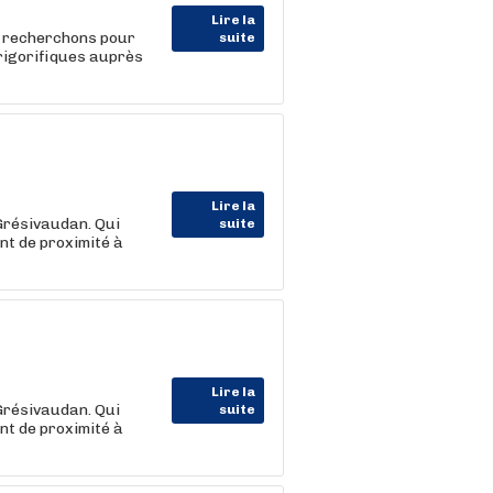
Lire la
 recherchons pour
suite
 frigorifiques auprès
Lire la
Grésivaudan. Qui
suite
nt de proximité à
Lire la
Grésivaudan. Qui
suite
nt de proximité à