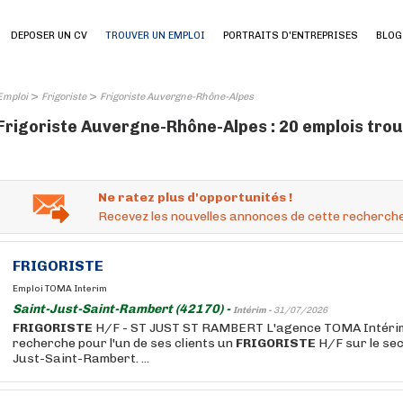
DEPOSER UN CV
TROUVER UN EMPLOI
PORTRAITS D'ENTREPRISES
BLOG
>
>
Emploi
Frigoriste
Frigoriste Auvergne-Rhône-Alpes
Frigoriste Auvergne-Rhône-Alpes : 20 emplois tro
Ne ratez plus d'opportunités !
Recevez les nouvelles annonces de cette recherche
FRIGORISTE
Emploi TOMA Interim
Saint-Just-Saint-Rambert (42170) -
Intérim -
31/07/2026
FRIGORISTE
H/F - ST JUST ST RAMBERT L'agence TOMA Intéri
recherche pour l'un de ses clients un
FRIGORISTE
H/F sur le sec
Just-Saint-Rambert. ...