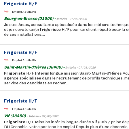
Frigoriste
H/F
Emploi Aquila Rh
Bourg-en-Bresse (01000) -
Intérim -
07/08/2026
Je suis Anaïs, consultante spécialisée dans les métiers techniqu
et je recrute un(e)
frigoriste
H/F pour un client réputé pour la qua
de ses installations....
Frigoriste
H/F
Emploi Aquila Rh
Saint-Martin-d'Hères (38400) -
Intérim -
07/08/2026
Frigoriste
H/F Intérim longue mission Saint-Martin-d'Hères Aqu
agence spécialisée dans le recrutement de profils techniques, m
service des candidats en recher...
Frigoriste
H/F
Emploi Aquila Rh
Vif (38450) -
Intérim -
07/08/2026
Frigoriste
H/F Mission intérim longue durée Vif (39h / prise de 
RH Grenoble, votre partenaire emploi Depuis plus d'une décennie,