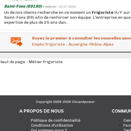
Saint-Fons (69190) -
Intérim -
10/07/2026
Un de nos clients recherche en ce moment un
Frigoriste
H/F sur 
Saint-Fons (69) afin de renforcer son équipe. L'entreprise en qu
expertise de plus de 25 ans dan...
Soyez le premier à consulter les nouvelles ann
Emploi frigoriste - Auvergne-Rhône-Alpes
Haut de page - Métier frigoriste
Copyright 2008-2026 Clicandpower
A PROPOS DE NOUS
COMMUN
Politique de confidentialité
Cen
Conditions d'utilisation
Fac
Qui sommes-nous ?
Twi