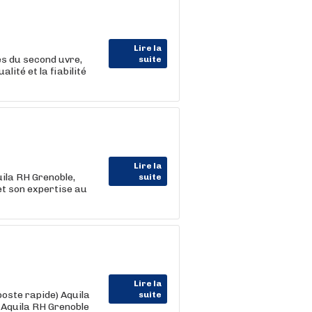
Lire la
es du second uvre,
suite
lité et la fiabilité
Lire la
ila RH Grenoble,
suite
et son expertise au
Lire la
poste rapide) Aquila
suite
 Aquila RH Grenoble