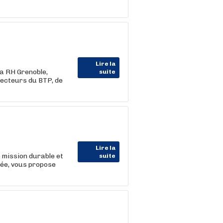
Lire la
a RH Grenoble,
suite
secteurs du BTP, de
Lire la
e mission durable et
suite
sée, vous propose