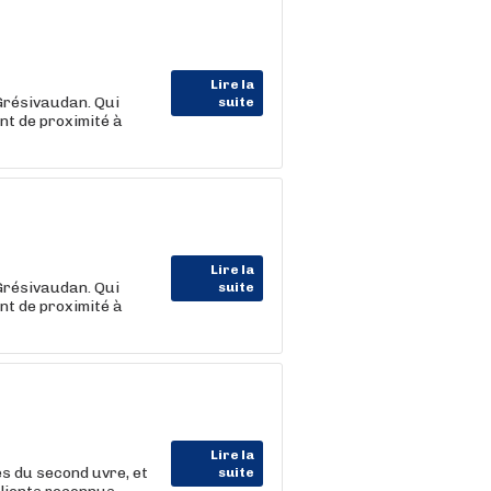
Lire la
Grésivaudan. Qui
suite
nt de proximité à
Lire la
Grésivaudan. Qui
suite
nt de proximité à
Lire la
es du second uvre, et
suite