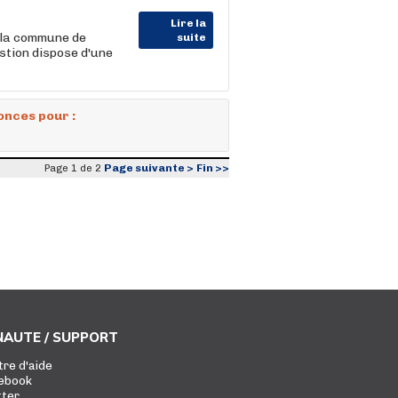
Lire la
la commune de
suite
estion dispose d'une
onces pour :
Page suivante >
Fin >>
Page 1 de 2
AUTE / SUPPORT
tre d'aide
ebook
tter