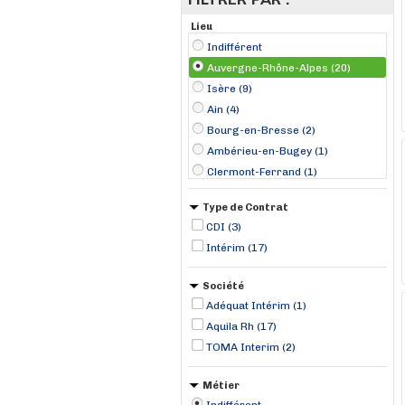
Lieu
Indifférent
Auvergne-Rhône-Alpes (20)
Isère (9)
Ain (4)
Bourg-en-Bresse (2)
Ambérieu-en-Bugey (1)
Clermont-Ferrand (1)
Cluses (1)
Type de Contrat
Crolles (1)
CDI (3)
Eybens (1)
Intérim (17)
Fontaine (1)
Grenoble (1)
Société
Lagnieu (1)
Adéquat Intérim (1)
Le Touvet (1)
Aquila Rh (17)
TOMA Interim (2)
Métier