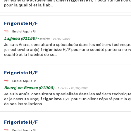
je recherche actuellement un(e)
frigoriste
H/F pour l'un de nos 
pour la qualité et la fiab...
Frigoriste
H/F
Emploi Aquila Rh
Lagnieu (01150) -
Intérim -
25/07/2026
Je suis Anaïs, consultante spécialisée dans les métiers techniqu
je recherche un(e)
frigoriste
H/F pour une société partenaire r
qualité et la fiabilité de se...
Frigoriste
H/F
Emploi Aquila Rh
Bourg-en-Bresse (01000) -
Intérim -
20/07/2026
Je suis Anaïs, consultante spécialisée dans les métiers techniqu
et je recrute un(e)
frigoriste
H/F pour un client réputé pour la qua
de ses installations....
Frigoriste
H/F
Emploi Aquila Rh