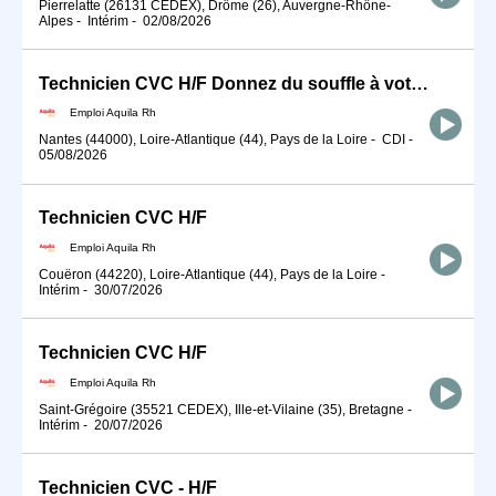
Pierrelatte (26131 CEDEX), Drôme (26), Auvergne-Rhône-
Alpes
-
Intérim
-
02/08/2026
Technicien CVC H/F Donnez du souffle à votre carrière
Emploi Aquila Rh
Nantes (44000), Loire-Atlantique (44), Pays de la Loire
-
CDI
-
05/08/2026
Technicien CVC H/F
Emploi Aquila Rh
Couëron (44220), Loire-Atlantique (44), Pays de la Loire
-
Intérim
-
30/07/2026
Technicien CVC H/F
Emploi Aquila Rh
Saint-Grégoire (35521 CEDEX), Ille-et-Vilaine (35), Bretagne
-
Intérim
-
20/07/2026
Technicien CVC - H/F