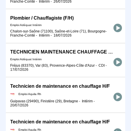
Franche-Comté
-
Intérim
-
26/07/2026
Plombier / Chauffagiste (F/H)
Emploi Adéquat Intérim
Chalon-sur-Saône (71100), Saône-et-Loire (71), Bourgogne-
Franche-Comté
-
Intérim
-
18/07/2026
TECHNICIEN MAINTENANCE CHAUFFAGE H/F
Emploi Adéquat Intérim
Fréjus (83370), Var (83), Provence-Alpes-Côte d'Azur
-
CDI
-
17/07/2026
Technicien de maintenance en chauffage H/F
Emploi Aquila Rh
Guipavas (29490), Finistère (29), Bretagne
-
Intérim
-
20/07/2026
Technicien de maintenance en chauffage H/F
Emploi Aquila Rh