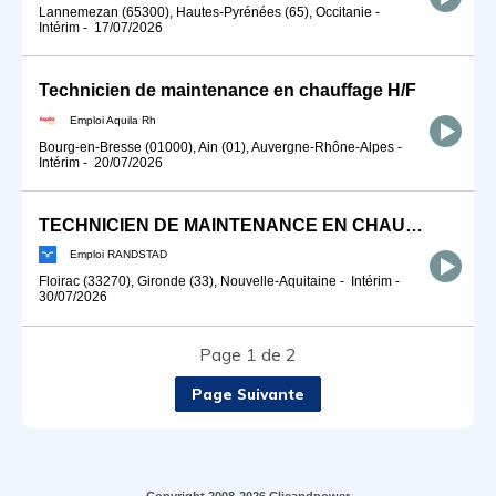
Lannemezan (65300), Hautes-Pyrénées (65), Occitanie
-
Intérim
-
17/07/2026
Technicien de maintenance en chauffage H/F
Emploi Aquila Rh
Bourg-en-Bresse (01000), Ain (01), Auvergne-Rhône-Alpes
-
Intérim
-
20/07/2026
TECHNICIEN DE MAINTENANCE EN CHAUFFAGE (F/H)
Emploi RANDSTAD
Floirac (33270), Gironde (33), Nouvelle-Aquitaine
-
Intérim
-
30/07/2026
Page 1 de 2
Page Suivante
Copyright 2008-2026 Clicandpower