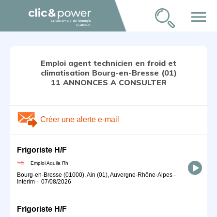
menu
Emploi agent technicien en froid et
climatisation Bourg-en-Bresse (01)
11 ANNONCES A CONSULTER
Créer une alerte e-mail
Frigoriste H/F
Emploi Aquila Rh
Bourg-en-Bresse (01000), Ain (01), Auvergne-Rhône-Alpes
-
Intérim
-
07/08/2026
Frigoriste H/F