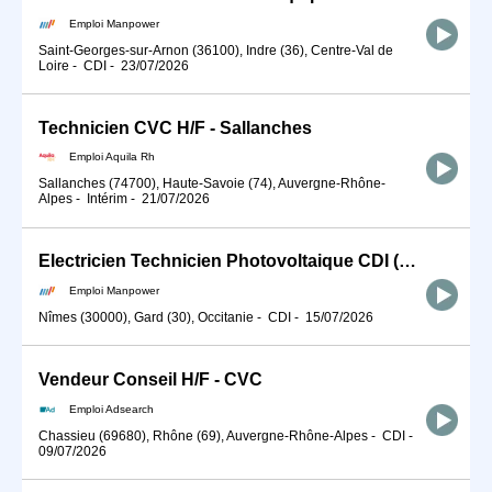
Emploi Manpower
Saint-Georges-sur-Arnon (36100), Indre (36), Centre-Val de
Loire
-
CDI
-
23/07/2026
Technicien CVC H/F - Sallanches
Emploi Aquila Rh
Sallanches (74700), Haute-Savoie (74), Auvergne-Rhône-
Alpes
-
Intérim
-
21/07/2026
Electricien Technicien Photovoltaique CDI (H/F) (H/F)
Emploi Manpower
Nîmes (30000), Gard (30), Occitanie
-
CDI
-
15/07/2026
Vendeur Conseil H/F - CVC
Emploi Adsearch
Chassieu (69680), Rhône (69), Auvergne-Rhône-Alpes
-
CDI
-
09/07/2026