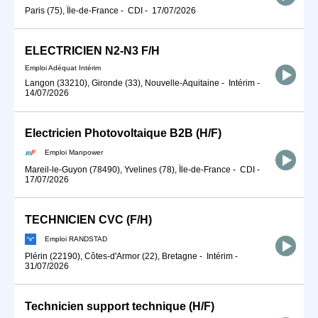
Paris (75), Île-de-France
-
CDI
-
17/07/2026
ELECTRICIEN N2-N3 F/H
Emploi Adéquat Intérim
Langon (33210), Gironde (33), Nouvelle-Aquitaine
-
Intérim
-
14/07/2026
Electricien Photovoltaique B2B (H/F)
Emploi Manpower
Mareil-le-Guyon (78490), Yvelines (78), Île-de-France
-
CDI
-
17/07/2026
TECHNICIEN CVC (F/H)
Emploi RANDSTAD
Plérin (22190), Côtes-d'Armor (22), Bretagne
-
Intérim
-
31/07/2026
Technicien support technique (H/F)