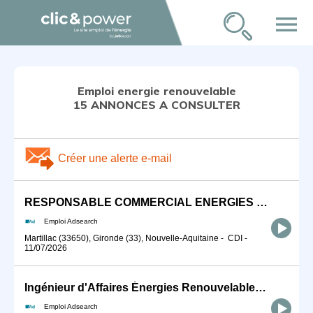
menu
Emploi energie renouvelable
15 ANNONCES A CONSULTER
Créer une alerte e-mail
RESPONSABLE COMMERCIAL ENERGIES RENOUVELABLES (H/F)
Emploi Adsearch
Martillac (33650), Gironde (33), Nouvelle-Aquitaine
-
CDI
-
11/07/2026
Ingénieur d'Affaires Énergies Renouvelables (H/F)
Emploi Adsearch