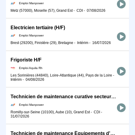
Emploi Manpower
Metz (57000), Moselle (57), Grand Est
-
CDI
-
07/08/2026
Electricien tertiaire (H/F)
Emploi Manpower
Brest (29200), Finistère (29), Bretagne
-
Intérim
-
16/07/2026
Frigoriste H/F
Emploi Aquila Rh
Les Sorinières (44840), Loire-Atlantique (44), Pays de la Loire
-
Intérim
-
04/08/2026
Technicien de maintenance curative secteur éolien (H/F)
Emploi Manpower
Romilly-sur-Seine (10100), Aube (10), Grand Est
-
CDI
-
31/07/2026
Technicien de maintenance Équipements d'Accès Éolien H/F (H/F)