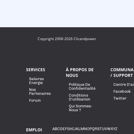
Copyright 2008-2026 Clicandpower
SERVICES
À PROPOS DE
COMMUNA
NOUS
/ SUPPORT
Salaires
Energie
Politique De
Centre D'a
Confidentialité
Nos
Facebook
Partenaires
Conditions
Twitter
D'utilisation
Forum
Qui Sommes-
Nous ?
A
B
C
D
E
F
G
H
I
J
K
L
M
N
O
P
Q
R
S
T
U
V
W
X
Y
Z
EMPLOI