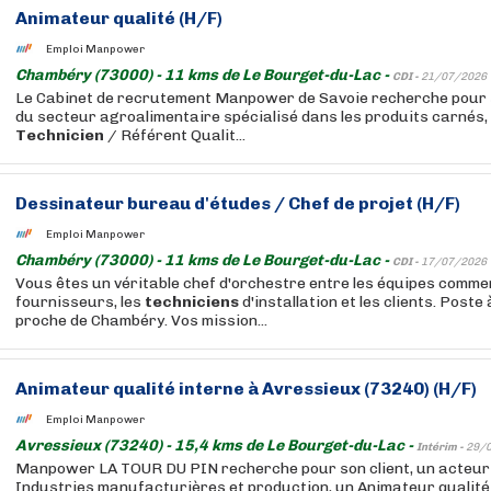
Animateur qualité (H/F)
Emploi Manpower
Chambéry (73000) - 11 kms de Le Bourget-du-Lac -
CDI -
21/07/2026
Le Cabinet de recrutement Manpower de Savoie recherche pour s
du secteur agroalimentaire spécialisé dans les produits carnés, 
Technicien
/ Référent Qualit...
Dessinateur bureau d'études / Chef de projet (H/F)
Emploi Manpower
Chambéry (73000) - 11 kms de Le Bourget-du-Lac -
CDI -
17/07/2026
Vous êtes un véritable chef d'orchestre entre les équipes commer
fournisseurs, les
techniciens
d'installation et les clients. Poste
proche de Chambéry. Vos mission...
Animateur qualité interne à Avressieux (73240) (H/F)
Emploi Manpower
Avressieux (73240) - 15,4 kms de Le Bourget-du-Lac -
Intérim -
29/
Manpower LA TOUR DU PIN recherche pour son client, un acteur
Industries manufacturières et production, un Animateur qualité