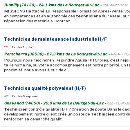
Rumilly (74150) - 24,1 kms de Le Bourget-du-Lac -
CDI -
09/07/2026
MISSIONS Rattaché au Responsable Formation Après-Vente, vou
en compétences et en autonomie des
techniciens
du réseau sur l
réparation des matériels. Contrat...
Technicien
de maintenance industrielle H/F
Emploi Aquila Rh
Pontcharra (38530) - 27,3 kms de Le Bourget-du-Lac -
Intérim -
29/
Pourquoi nous rejoindre ? Rejoindre Aquila RH Crolles, c'est rejo
taille humaine, où votre accompagnement est notre priorité. En 
proximité, nous avons à cur de c...
Technicien
qualité polyvalent (H/F)
Emploi Manpower
Chavanod (74650) - 29,9 kms de Le Bourget-du-Lac -
CDD -
31/07/20
Technicien
contrôle qualité H/F ? Création de poste Dans le cad
développement, notre client crée un poste de
Technicien
contrôle
renforcer sa démarche qualit...