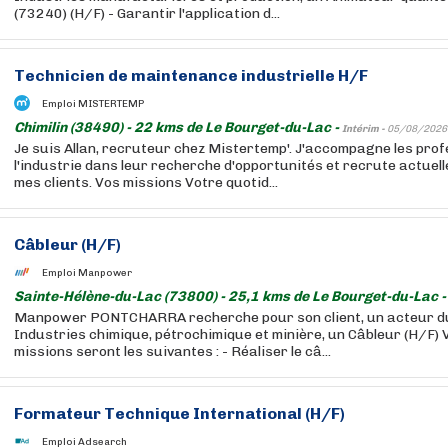
(73240) (H/F) - Garantir l'application d...
Technicien
de maintenance industrielle H/F
Emploi MISTERTEMP
Chimilin (38490) - 22 kms de Le Bourget-du-Lac -
Intérim -
05/08/2026
Je suis Allan, recruteur chez Mistertemp'. J'accompagne les prof
l'industrie dans leur recherche d'opportunités et recrute actuell
mes clients. Vos missions Votre quotid...
Câbleur (H/F)
Emploi Manpower
Sainte-Hélène-du-Lac (73800) - 25,1 kms de Le Bourget-du-Lac 
Manpower PONTCHARRA recherche pour son client, un acteur d
Industries chimique, pétrochimique et minière, un Câbleur (H/F) 
missions seront les suivantes : - Réaliser le câ...
Formateur Technique International (H/F)
Emploi Adsearch