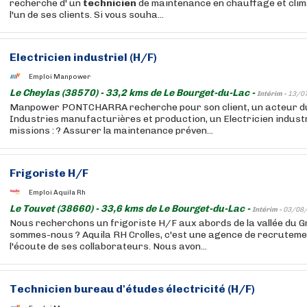
recherche d' un
technicien
de maintenance en chauffage et clim
l'un de ses clients. Si vous souha...
Electricien industriel (H/F)
Emploi Manpower
Le Cheylas (38570) - 33,2 kms de Le Bourget-du-Lac -
Intérim -
13/0
Manpower PONTCHARRA recherche pour son client, un acteur d
Industries manufacturières et production, un Electricien industr
missions : ? Assurer la maintenance préven...
Frigoriste H/F
Emploi Aquila Rh
Le Touvet (38660) - 33,6 kms de Le Bourget-du-Lac -
Intérim -
03/08
Nous recherchons un frigoriste H/F aux abords de la vallée du G
sommes-nous ? Aquila RH Crolles, c'est une agence de recruteme
l'écoute de ses collaborateurs. Nous avon...
Technicien
bureau d'études électricité (H/F)