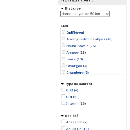
Distance
Lieu
Indifférent
Auvergne-Rhône-Alpes (48)
Haute-Savoie (25)
Annecy (18)
Isère (13)
Faverges (4)
Chambéry (3)
Crolles (3)
Type de Contrat
Albertville (2)
CDD (4)
Chavanod (2)
CDI (25)
Avressieux (1)
Intérim (19)
Badinières (1)
Bourgoin-Jallieu (1)
Société
Chimilin (1)
Adsearch (2)
Aquila Rh (10)