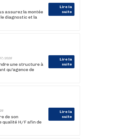
Lire la
s assurez la montée
suite
e diagnostic et la
07/2026
Lire la
indre une structure à
suite
tant qu'agence de
26
Lire la
re de son
suite
 qualité H/F afin de