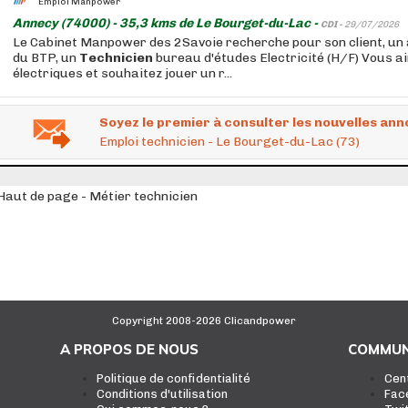
Emploi Manpower
Annecy (74000) - 35,3 kms de Le Bourget-du-Lac -
CDI -
29/07/2026
Le Cabinet Manpower des 2Savoie recherche pour son client, un
du BTP, un
Technicien
bureau d'études Electricité (H/F) Vous a
électriques et souhaitez jouer un r...
Soyez le premier à consulter les nouvelles ann
Emploi technicien - Le Bourget-du-Lac (73)
Haut de page - Métier technicien
Copyright 2008-2026 Clicandpower
A PROPOS DE NOUS
COMMUN
Politique de confidentialité
Cen
Conditions d'utilisation
Fac