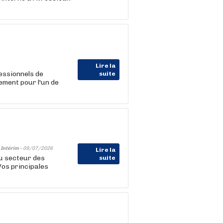
Lire la
essionnels de
suite
ement pour l'un de
-
Intérim -
09/07/2026
Lire la
u secteur des
suite
Vos principales