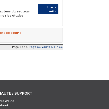
Lire la
 acteur du secteur
suite
imez les études
onces pour :
Page suivante >
Fin >>
Page 1 de 4
AUTE / SUPPORT
tre d'aide
ebook