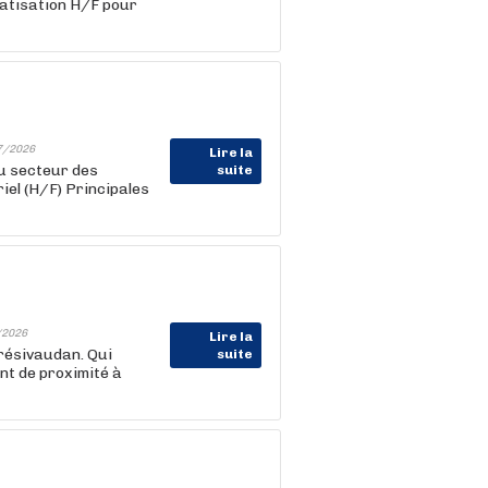
atisation H/F pour
7/2026
Lire la
u secteur des
suite
iel (H/F) Principales
/2026
Lire la
résivaudan. Qui
suite
nt de proximité à