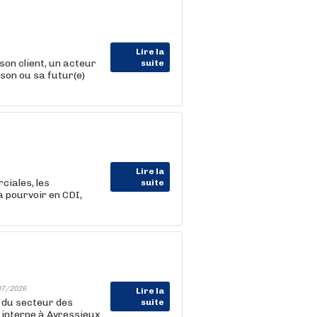
Lire la
on client, un acteur
suite
son ou sa futur(e)
Lire la
ciales, les
suite
 à pourvoir en CDI,
07/2026
Lire la
 du secteur des
suite
 interne à Avressieux