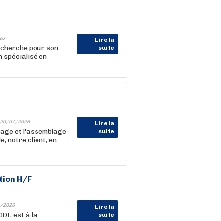
26
Lire la
herche pour son
suite
 spécialisé en
20/07/2026
Lire la
tage et l'assemblage
suite
 notre client, en
tion H/F
/2026
Lire la
DI, est à la
suite