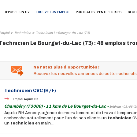
DEPOSER UN CV
TROUVER UN EMPLOI
PORTRAITS D'ENTREPRISES
BLOG
>
>
Emploi
Technicien
Technicien Le Bourget-du-Lac (73)
Technicien Le Bourget-du-Lac (73) : 48 emplois tr
Ne ratez plus d'opportunités !
Recevez les nouvelles annonces de cette recherche
Technicien
CVC (H/F)
Emploi Aquila Rh
Chambéry (73000) - 11 kms de Le Bourget-du-Lac -
Intérim -
03/08/2
Aquila RH Annecy, agence de recrutement et de travail temporai
recherche actuellement pour l'un de ses clients un
technicien
CV
un
technicien
en main...