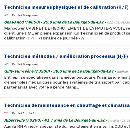
Technicien
mesures physiques et de calibration (H/F)
Emploi Manpower
Chavanod (74650) - 29,9 kms de Le Bourget-du-Lac -
CDD -
06/08/20
Manpower CABINET DE RECRUTEMENT DE LA HAUTE-SAVOIE rec
client, une PME en pleine expansion, un
Technicien
de production
calibration (H/F). - Horaire de journée - A ...
Technicien
méthodes / amélioration processus (H/F)
Emploi Manpower
Gilly-sur-Isère (73200) - 38,6 kms de Le Bourget-du-Lac -
Intérim -
Entreprise spécialisée dans la mécanosoudure, l'usinage, le mon
d'ensembles mécaniques pour les systèmes de transport par câble,
partenariat avec votre agence Manp...
Technicien
de maintenance en chauffage et climatisa
Emploi Aquila Rh
Albertville (73200) - 41,7 kms de Le Bourget-du-Lac -
Intérim -
03/08
Aquila RH Annecy, spécialiste du recrutement en intérim, CDD et C