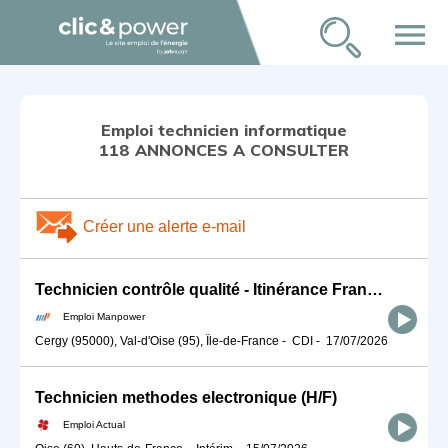
menu
Emploi technicien informatique
118 ANNONCES A CONSULTER
Créer une alerte e-mail
Technicien contrôle qualité - Itinérance France entière (H/F)
Emploi Manpower
Cergy (95000), Val-d'Oise (95), Île-de-France
-
CDI
-
17/07/2026
Technicien methodes electronique (H/F)
Emploi Actual