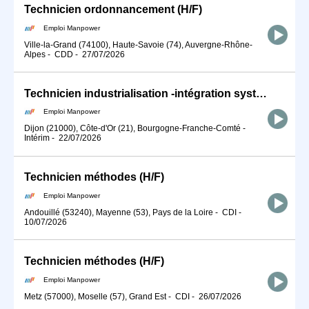
Technicien ordonnancement (H/F)
Emploi Manpower
Ville-la-Grand (74100), Haute-Savoie (74), Auvergne-Rhône-
Alpes
-
CDD
-
27/07/2026
Technicien industrialisation -intégration système - DIJON (H/F)
Emploi Manpower
Dijon (21000), Côte-d'Or (21), Bourgogne-Franche-Comté
-
Intérim
-
22/07/2026
Technicien méthodes (H/F)
Emploi Manpower
Andouillé (53240), Mayenne (53), Pays de la Loire
-
CDI
-
10/07/2026
Technicien méthodes (H/F)
Emploi Manpower
Metz (57000), Moselle (57), Grand Est
-
CDI
-
26/07/2026