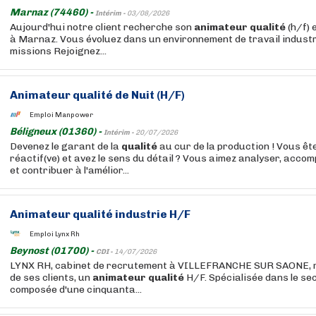
Marnaz (74460) -
Intérim -
03/08/2026
Aujourd'hui notre client recherche son
animateur
qualité
(h/f) 
à Marnaz. Vous évoluez dans un environnement de travail industri
missions Rejoignez...
Animateur
qualité
de Nuit (H/F)
Emploi Manpower
Béligneux (01360) -
Intérim -
20/07/2026
Devenez le garant de la
qualité
au cur de la production ! Vous êt
réactif(ve) et avez le sens du détail ? Vous aimez analyser, acco
et contribuer à l'amélior...
Animateur
qualité
industrie H/F
Emploi Lynx Rh
Beynost (01700) -
CDI -
14/07/2026
LYNX RH, cabinet de recrutement à VILLEFRANCHE SUR SAONE, r
de ses clients, un
animateur
qualité
H/F. Spécialisée dans le sec
composée d'une cinquanta...