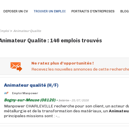
DEPOSER UN CV
TROUVER UN EMPLOI
PORTRAITS D'ENTREPRISES
BLOG
>
Emploi
Animateur Qualite
Animateur Qualite : 146 emplois trouvés
Ne ratez plus d'opportunités !
Recevez les nouvelles annonces de cette recherche
Animateur
qualité
(H/F)
Emploi Manpower
Bogny-sur-Meuse (08120) -
Intérim -
25/07/2026
Manpower CHARLEVILLE recherche pour son client, un acteur du
métallurgie et de la transformation des matériaux, un
Animateu
principales missions sont : -...