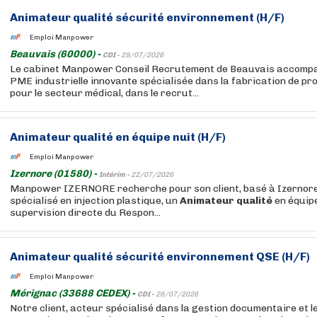
Animateur
qualité
sécurité environnement (H/F)
Emploi Manpower
Beauvais (60000) -
CDI -
29/07/2026
Le cabinet Manpower Conseil Recrutement de Beauvais accompag
PME industrielle innovante spécialisée dans la fabrication de pr
pour le secteur médical, dans le recrut...
Animateur
qualité
en équipe nuit (H/F)
Emploi Manpower
Izernore (01580) -
Intérim -
22/07/2026
Manpower IZERNORE recherche pour son client, basé à Izernore
spécialisé en injection plastique, un
Animateur
qualité
en équipe
supervision directe du Respon...
Animateur
qualité
sécurité environnement QSE (H/F)
Emploi Manpower
Mérignac (33688 CEDEX) -
CDI -
28/07/2026
Notre client, acteur spécialisé dans la gestion documentaire et l