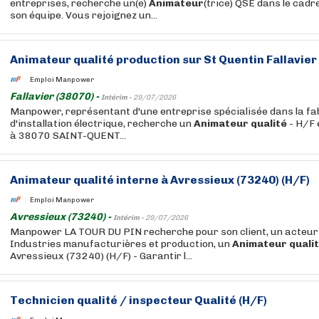
entreprises, recherche un(e)
Animateur
(trice) QSE dans le cad
son équipe. Vous rejoignez un...
Animateur
qualité
production sur St Quentin Fallavier 
Emploi Manpower
Fallavier (38070) -
Intérim -
29/07/2026
Manpower, représentant d'une entreprise spécialisée dans la fab
d'installation électrique, recherche un
Animateur
qualité
- H/F 
à 38070 SAINT-QUENT...
Animateur
qualité
interne à Avressieux (73240) (H/F)
Emploi Manpower
Avressieux (73240) -
Intérim -
29/07/2026
Manpower LA TOUR DU PIN recherche pour son client, un acteur
Industries manufacturières et production, un
Animateur
quali
Avressieux (73240) (H/F) - Garantir l...
Technicien
qualité
/ inspecteur
Qualité
(H/F)