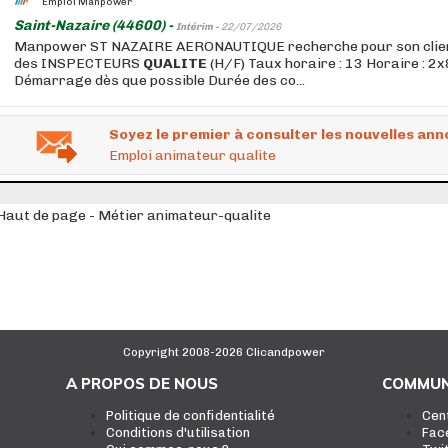
Emploi Manpower
Saint-Nazaire (44600) -
Intérim -
22/07/2026
Manpower ST NAZAIRE AERONAUTIQUE recherche pour son cli
des INSPECTEURS
QUALITE
(H/F) Taux horaire : 13 Horaire : 2
Démarrage dès que possible Durée des co...
Soyez le premier à consulter les nouvelles ann
Emploi animateur qualite
Haut de page - Métier animateur-qualite
Copyright 2008-2026 Clicandpower
A PROPOS DE NOUS
COMMUN
Politique de confidentialité
Cen
Conditions d'utilisation
Fac