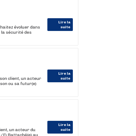
Lire la
uhaitez évoluer dans
suite
 la sécurité des
Lire la
on client, un acteur
suite
son ou sa futur(e)
Lire la
nt, un acteur du
suite
/F) Rattaché(e) au