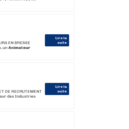
Lire la
OURG EN BRESSE
suite
e, un
Animateur
Lire la
BINET DE RECRUTEMENT
suite
eur des Industries