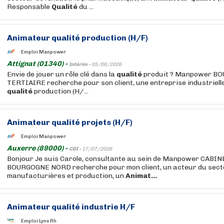
Responsable
Qualité
du ...
Animateur
qualité
production (H/F)
Emploi Manpower
Attignat (01340) -
Intérim -
05/08/2026
Envie de jouer un rôle clé dans la
qualité
produit ? Manpower B
TERTIAIRE recherche pour son client, une entreprise industriell
qualité
production (H/...
Animateur
qualité
projets (H/F)
Emploi Manpower
Auxerre (89000) -
CDI -
17/07/2026
Bonjour Je suis Carole, consultante au sein de Manpower CA
BOURGOGNE NORD recherche pour mon client, un acteur du sect
manufacturières et production, un
Animat...
Animateur
qualité
industrie H/F
Emploi Lynx Rh