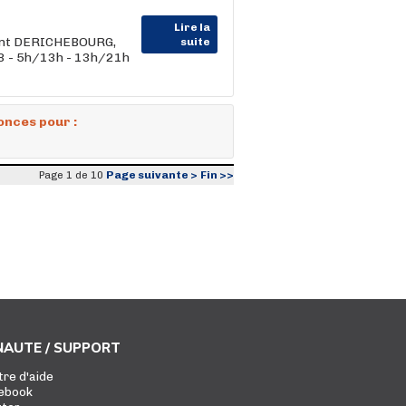
Lire la
ent DERICHEBOURG,
suite
x8 - 5h/13h - 13h/21h
onces pour :
Page suivante >
Fin >>
Page 1 de 10
AUTE / SUPPORT
tre d'aide
ebook