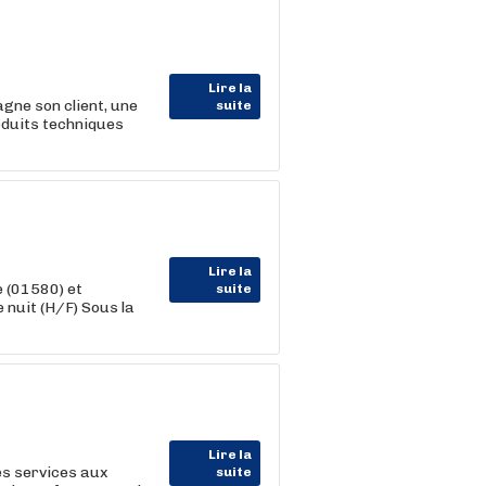
Lire la
ne son client, une
suite
oduits techniques
Lire la
 (01580) et
suite
 nuit (H/F) Sous la
Lire la
es services aux
suite