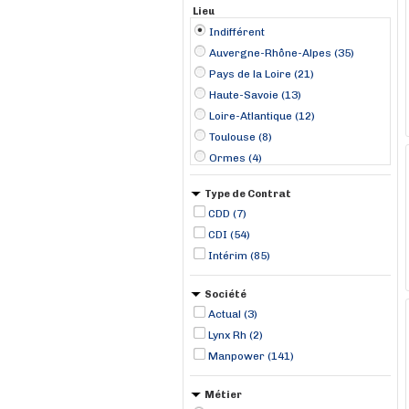
Lieu
Indifférent
Auvergne-Rhône-Alpes (35)
Pays de la Loire (21)
Haute-Savoie (13)
Loire-Atlantique (12)
Toulouse (8)
Ormes (4)
Avène (3)
Type de Contrat
Beauvais (3)
CDD (7)
Cluses (3)
CDI (54)
La Roche-sur-Foron (3)
Intérim (85)
Toulon (3)
Treffort-Cuisiat (3)
Société
Aix-en-Provence (2)
Actual (3)
Annemasse (2)
Lynx Rh (2)
Manpower (141)
Métier