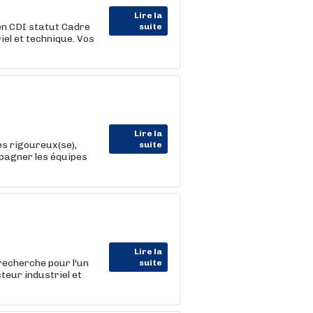
Lire la
en CDI statut Cadre
suite
el et technique. Vos
Lire la
es rigoureux(se),
suite
mpagner les équipes
Lire la
echerche pour l'un
suite
teur industriel et