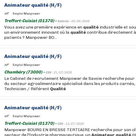
Animateur
qualité
(H/F)
Emploi Manpower
Treffort-Cuisiat (01370) -
Intérim -
05/08/2026
Vous avez une première expérience en
qualité
industrielle et so
un environnement innovant où la
qualité
contribue directement à
patients ? Manpower BO...
Animateur
qualité
(H/F)
Emploi Manpower
Chambéry (73000) -
CDI -
21/07/2026
Le Cabinet de recrutement Manpower de Savoie recherche pour s
du secteur agroalimentaire spécialisé dans les produits carnés, 
Technicien / Référent
Qualité
Animateur
qualité
(H/F)
Emploi Manpower
Treffort-Cuisiat (01370) -
CDI -
13/07/2026
Manpower BOURG EN BRESSE TERTIAIRE recherche pour son clie
secteur de l'Industrie pharmaceutique, un
Animateur
qualité
(H