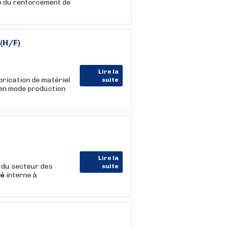
re du renforcement de
(H/F)
Lire la
rication de matériel
suite
en mode production
Lire la
 du secteur des
suite
té
interne à