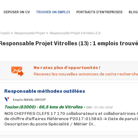
DEPOSER UN CV
TROUVER UN EMPLOI
PORTRAITS D'ENTREPRISES
BLOG
>
>
Emploi
Responsable Projet
Responsable Projet Vitrolles (13)
Responsable Projet Vitrolles (13) : 1 emplois trouv
Ne ratez plus d'opportunités !
Recevez les nouvelles annonces de cette recherche
Responsable
méthodes outillées
Emploi NAVAL GROUP
Toulon (83000) - 66,5 kms de Vitrolles -
CDI -
07/08/2026
NOS CHIFFRES CLEFS 17 170 collaborateurs et collaboratrices 4,
de chiffre d'affaires Référence P2017-015843-4 Date de paru
Description du poste Spécialité / Métier Di...