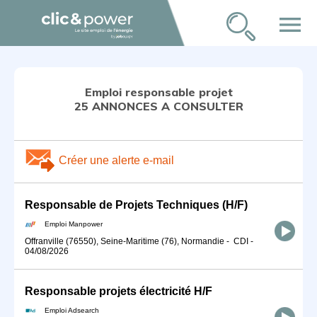
menu
Emploi responsable projet
25 ANNONCES A CONSULTER
Créer une alerte e-mail
Responsable de Projets Techniques (H/F)
Emploi Manpower
Offranville (76550), Seine-Maritime (76), Normandie
-
CDI
-
04/08/2026
Responsable projets électricité H/F
Emploi Adsearch