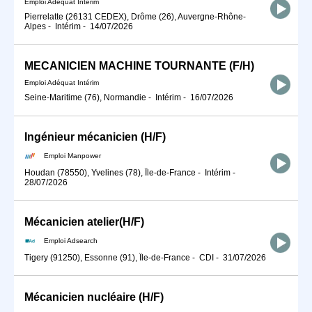
Emploi Adéquat Intérim
Pierrelatte (26131 CEDEX), Drôme (26), Auvergne-Rhône-
Alpes
-
Intérim
-
14/07/2026
MECANICIEN MACHINE TOURNANTE (F/H)
Emploi Adéquat Intérim
Seine-Maritime (76), Normandie
-
Intérim
-
16/07/2026
Ingénieur mécanicien (H/F)
Emploi Manpower
Houdan (78550), Yvelines (78), Île-de-France
-
Intérim
-
28/07/2026
Mécanicien atelier(H/F)
Emploi Adsearch
Tigery (91250), Essonne (91), Île-de-France
-
CDI
-
31/07/2026
Mécanicien nucléaire (H/F)