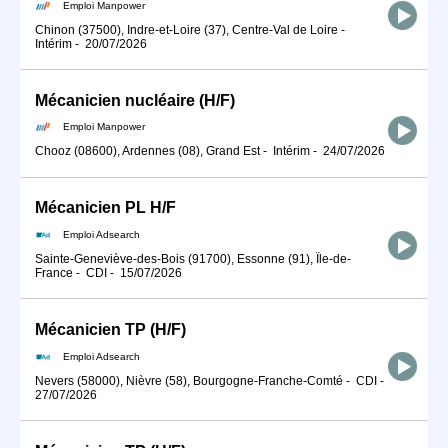
Emploi Manpower
Chinon (37500), Indre-et-Loire (37), Centre-Val de Loire
-
Intérim
-
20/07/2026
Mécanicien nucléaire (H/F)
Emploi Manpower
Chooz (08600), Ardennes (08), Grand Est
-
Intérim
-
24/07/2026
Mécanicien PL H/F
Emploi Adsearch
Sainte-Geneviève-des-Bois (91700), Essonne (91), Île-de-
France
-
CDI
-
15/07/2026
Mécanicien TP (H/F)
Emploi Adsearch
Nevers (58000), Nièvre (58), Bourgogne-Franche-Comté
-
CDI
-
27/07/2026