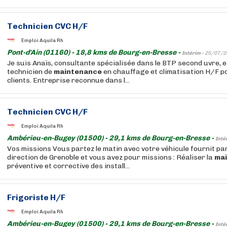
Technicien CVC H/F
Emploi Aquila Rh
Pont-d'Ain (01160) - 18,8 kms de Bourg-en-Bresse -
Intérim -
25/07/2
Je suis Anaïs, consultante spécialisée dans le BTP second uvre, e
technicien de
maintenance
en chauffage et climatisation H/F po
clients. Entreprise reconnue dans l...
Technicien CVC H/F
Emploi Aquila Rh
Ambérieu-en-Bugey (01500) - 29,1 kms de Bourg-en-Bresse -
Inté
Vos missions Vous partez le matin avec votre véhicule fournit par
direction de Grenoble et vous avez pour missions : Réaliser la
ma
préventive et corrective des install...
Frigoriste H/F
Emploi Aquila Rh
Ambérieu-en-Bugey (01500) - 29,1 kms de Bourg-en-Bresse -
Inté