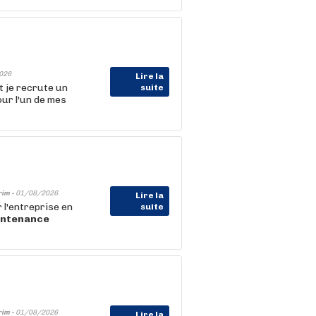
026
Lire la
t je recrute un
suite
ur l'un de mes
rim -
01/08/2026
Lire la
 l'entreprise en
suite
intenance
rim -
01/08/2026
Lire la