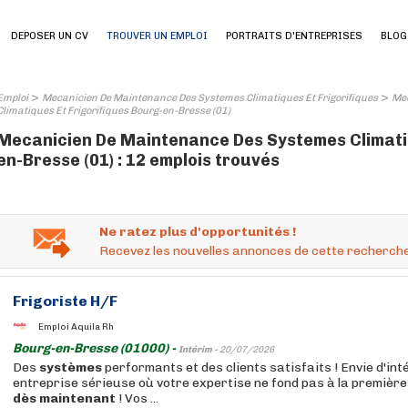
DEPOSER UN CV
TROUVER UN EMPLOI
PORTRAITS D'ENTREPRISES
BLOG
>
>
Emploi
Mecanicien De Maintenance Des Systemes Climatiques Et Frigorifiques
Mec
Climatiques Et Frigorifiques Bourg-en-Bresse (01)
Mecanicien De Maintenance Des Systemes Climatiq
en-Bresse (01) : 12 emplois trouvés
Ne ratez plus d'opportunités !
Recevez les nouvelles annonces de cette recherche
Frigoriste H/F
Emploi Aquila Rh
Bourg-en-Bresse (01000) -
Intérim -
20/07/2026
Des
systèmes
performants et des clients satisfaits ! Envie d'in
entreprise sérieuse où votre expertise ne fond pas à la première
dès
maintenant
! Vos ...