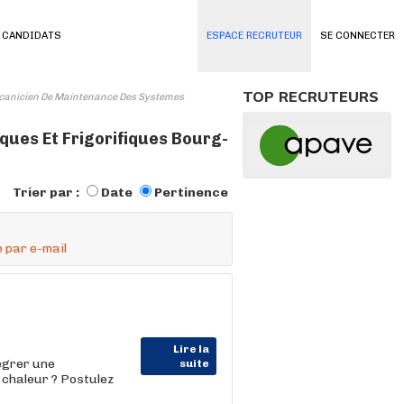
 CANDIDATS
ESPACE RECRUTEUR
SE CONNECTER
TOP RECRUTEURS
anicien De Maintenance Des Systemes
ues Et Frigorifiques Bourg-
Trier par :
Date
Pertinence
 par e-mail
Lire la
tégrer une
suite
 chaleur ? Postulez