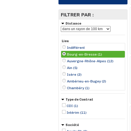
FILTRER PAR :
Distance
Lieu
Indifférent
Bourg-en-Bresse (1)
Auvergne-Rhône-Alpes (12)
Ain (5)
Isère (2)
Ambérieu-en-Bugey (2)
Chambéry (1)
Lagnieu (1)
Type de Contrat
Marclopt (1)
CDI (1)
Meyzieux (1)
Intérim (11)
Pont-d'Ain (1)
Rumilly (1)
Société
Saint-Fons (1)