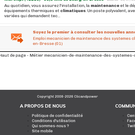
Au quotidien, vous assurez l'installation, la
maintenance
et le d
équipements thermiques et
climatiques
. Un poste polyvalent, av
variées qui demandent tec...
Soyez le premier à consulter les nouvelles ann
Emploi mecanicien de maintenance des systemes cli
en-Bresse (01)
Haut de page - Métier mecanicien-de-maintenance-des-systemes-c
Copyright 2008-2026 Clicandpower
A PROPOS DE NOUS
COMMUN
Politique de confidentialité
Cen
Conditions d'utilisation
Fac
Qui sommes-nous ?
Twi
Site mobile