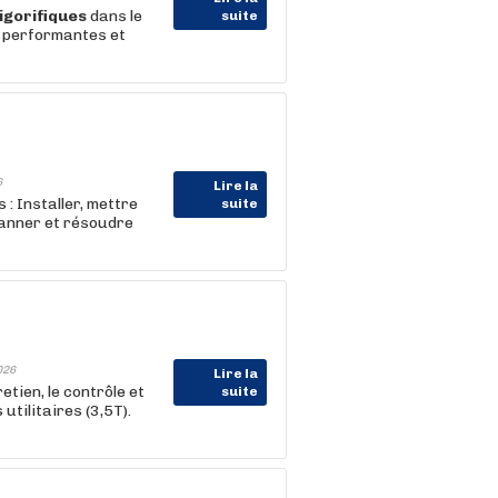
igorifiques
dans le
suite
ns performantes et
6
Lire la
 : Installer, mettre
suite
anner et résoudre
026
Lire la
etien, le contrôle et
suite
utilitaires (3,5T).