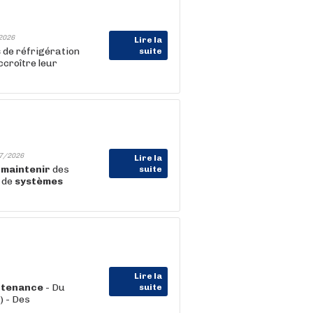
2026
Lire la
s
de réfrigération
suite
croître leur
7/2026
Lire la
e
maintenir
des
suite
e de
systèmes
Lire la
ntenance
- Du
suite
) - Des