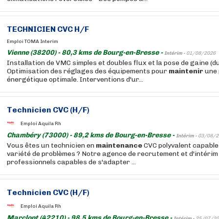
TECHNICIEN CVC H/F
Emploi TOMA Interim
Vienne (38200) - 80,3 kms de Bourg-en-Bresse -
Intérim -
01/08/2026
Installation de VMC simples et doubles flux et la pose de gaine (
Optimisation des réglages des équipements pour
maintenir
une 
énergétique optimale. Interventions d'ur...
Technicien CVC (H/F)
Emploi Aquila Rh
Chambéry (73000) - 89,2 kms de Bourg-en-Bresse -
Intérim -
03/08/2
Vous êtes un technicien en
maintenance
CVC polyvalent capable
variété de problèmes ? Notre agence de recrutement et d'intéri
professionnels capables de s'adapter ...
Technicien CVC (H/F)
Emploi Aquila Rh
Marclopt (42210) - 98,5 kms de Bourg-en-Bresse -
Intérim -
25/07/20