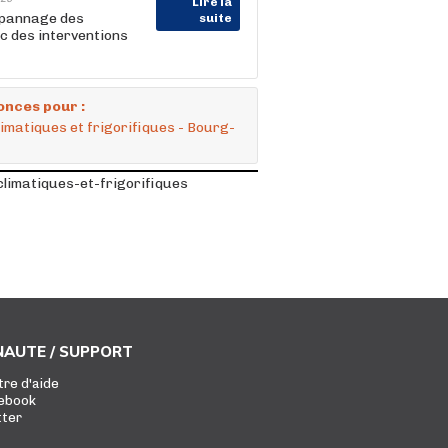
Lire la
épannage des
suite
ec des interventions
onces pour :
matiques et frigorifiques - Bourg-
limatiques-et-frigorifiques
AUTE / SUPPORT
tre d'aide
ebook
tter