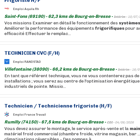
Frigoriste H/F
Emploi Aquila Rh
Saint-Fons (69190) - 62,3 kms de Bourg-en-Bresse -
Intérim -
10/07/
Vos missions Examiner en détail le fonctionnement des
système
Améliorer la performance des équipements
frigorifiques
pour ac
efficacité Effectuer le remplac...
TECHNICIEN CVC (F/H)
Emploi RANDSTAD
Villefontaine (38090) - 66,2 kms de Bourg-en-Bresse -
Intérim -
16/0
En tant que référent technique, vous ne vous contenterez pas d
installations ; vous serez au centre de l'optimisation énergétiqu
industriels de pointe. Missio...
Technicien / Technicienne frigoriste (H/F)
Emploi France Travail
Rumilly (74150) - 67,5 kms de Bourg-en-Bresse -
CDI -
04/08/2026
Vous devez assurer le montage, le service après-vente et la
mai
matériel froid commercial (chambre froide, vitrine magasin, bar ...
climatisations réversibles - Des pompes à...