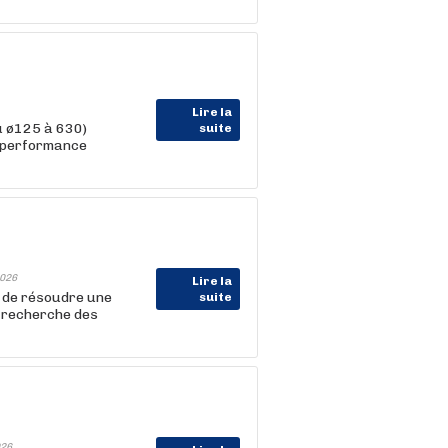
Lire la
du ø125 à 630)
suite
performance
026
Lire la
 de résoudre une
suite
m recherche des
26