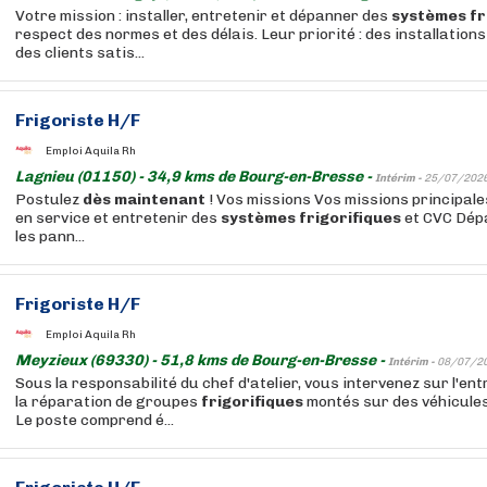
Votre mission : installer, entretenir et dépanner des
systèmes
fr
respect des normes et des délais. Leur priorité : des installatio
des clients satis...
Frigoriste H/F
Emploi Aquila Rh
Lagnieu (01150) - 34,9 kms de Bourg-en-Bresse -
Intérim -
25/07/202
Postulez
dès
maintenant
! Vos missions Vos missions principales
en service et entretenir des
systèmes
frigorifiques
et CVC Dép
les pann...
Frigoriste H/F
Emploi Aquila Rh
Meyzieux (69330) - 51,8 kms de Bourg-en-Bresse -
Intérim -
08/07/2
Sous la responsabilité du chef d'atelier, vous intervenez sur l'entr
la réparation de groupes
frigorifiques
montés sur des véhicules 
Le poste comprend é...