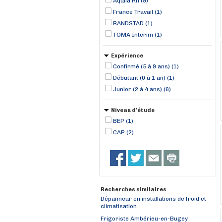
Aquila Rh (9)
Vienne (1)
France Travail (1)
RANDSTAD (1)
TOMA Interim (1)
Expérience
Confirmé (5 à 9 ans) (1)
Débutant (0 à 1 an) (1)
Junior (2 à 4 ans) (6)
Niveau d'étude
BEP (1)
CAP (2)
Recherches similaires
Dépanneur en installations de froid et
climatisation
Frigoriste Ambérieu-en-Bugey