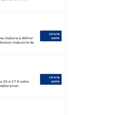
Lire la
eu Salaire à définir
suite
ivision Industrie de
Lire la
 30 à 37 K selon
suite
mélioration