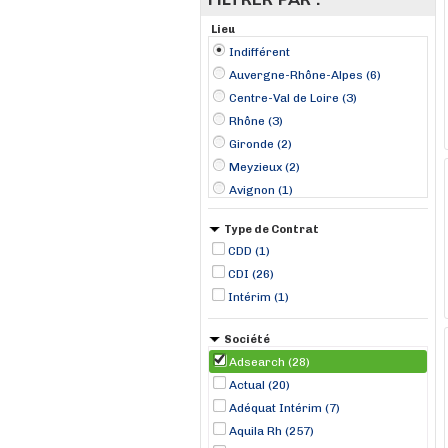
Lieu
Indifférent
Auvergne-Rhône-Alpes (6)
Centre-Val de Loire (3)
Rhône (3)
Gironde (2)
Meyzieux (2)
Avignon (1)
Bordeaux (1)
Type de Contrat
Bourges (1)
CDD (1)
Bourth (1)
CDI (26)
Caussade (1)
Intérim (1)
Corbas (1)
Grenoble (1)
Société
Joigny (1)
Adsearch (28)
Le Plessis-Pâté (1)
Actual (20)
Adéquat Intérim (7)
Aquila Rh (257)