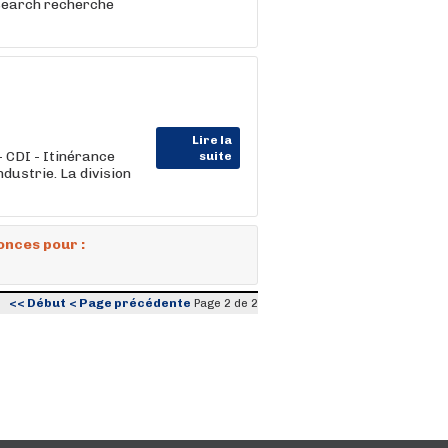
dsearch recherche
Lire la
 CDI - Itinérance
suite
ndustrie. La division
onces pour :
<< Début
< Page précédente
Page 2 de 2