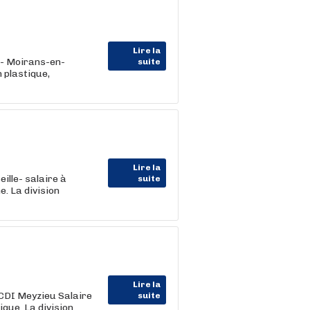
Lire la
 - Moirans-en-
suite
n plastique,
Lire la
ille- salaire à
suite
e. La division
Lire la
 CDI Meyzieu Salaire
suite
que. La division