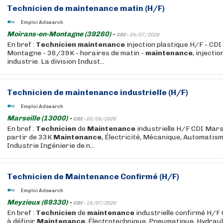
Technicien
de
maintenance
matin (H/F)
Emploi Adsearch
Moirans-en-Montagne (39260) -
CDI -
24/07/2026
En bref :
Technicien
maintenance
injection plastique H/F - CDI
Montagne - 36/39K - horaires de matin -
maintenance
, injectio
industrie. La division Indust...
Technicien
de
maintenance
industrielle (H/F)
Emploi Adsearch
Marseille (13000) -
CDI -
02/08/2026
En bref :
Technicien
de
Maintenance
industrielle H/F CDI Marse
partir de 33K
Maintenance
, Électricité, Mécanique, Automatism
Industrie Ingénierie de n...
Technicien
de
Maintenance
Confirmé (H/F)
Emploi Adsearch
Meyzieux (69330) -
CDI -
18/07/2026
En bref :
Technicien
de
maintenance
industrielle confirmé H/F
à définir
Maintenance
, Électrotechnique, Pneumatique, Hydrauli