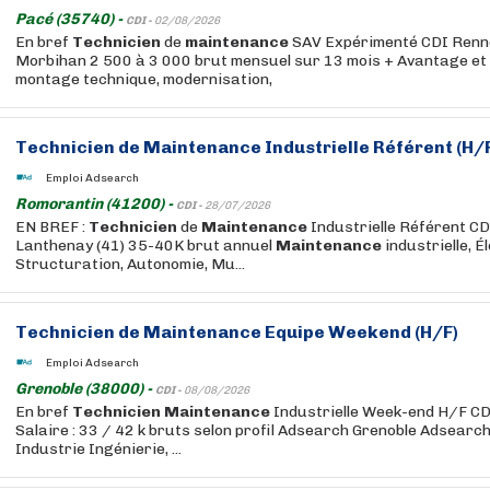
Pacé (35740) -
CDI -
02/08/2026
En bref
Technicien
de
maintenance
SAV Expérimenté CDI Renn
Morbihan 2 500 à 3 000 brut mensuel sur 13 mois + Avantage et 
montage technique, modernisation,
Technicien
de
Maintenance
Industrielle Référent (H/
Emploi Adsearch
Romorantin (41200) -
CDI -
28/07/2026
EN BREF :
Technicien
de
Maintenance
Industrielle Référent C
Lanthenay (41) 35-40K brut annuel
Maintenance
industrielle, 
Structuration, Autonomie, Mu...
Technicien
de
Maintenance
Equipe Weekend (H/F)
Emploi Adsearch
Grenoble (38000) -
CDI -
08/08/2026
En bref
Technicien
Maintenance
Industrielle Week-end H/F CD
Salaire : 33 / 42 k bruts selon profil Adsearch Grenoble Adsearch
Industrie Ingénierie, ...