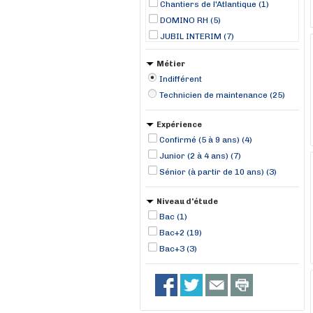
Chantiers de l'Atlantique (1)
DOMINO RH (5)
JUBIL INTERIM (7)
Le Candidat Idéal (3)
Métier
Lynx Rh (26)
Indifférent
Manpower (24)
Technicien de maintenance (25)
MISTERTEMP (4)
Randstad professional (2)
Expérience
RANDSTAD (36)
Confirmé (5 à 9 ans) (4)
TOMA Interim (9)
Junior (2 à 4 ans) (7)
Sénior (à partir de 10 ans) (3)
Niveau d'étude
Bac (1)
Bac+2 (19)
Bac+3 (3)