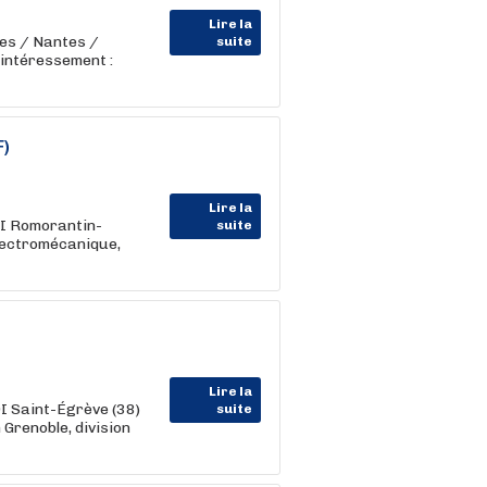
Lire la
es / Nantes /
suite
intéressement :
F)
Lire la
DI Romorantin-
suite
Électromécanique,
Lire la
I Saint-Égrève (38)
suite
 Grenoble, division