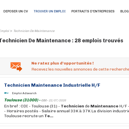
DEPOSER UN CV
TROUVER UN EMPLOI
PORTRAITS D'ENTREPRISES
BLOG
>
Emploi
Technicien De Maintenance
Technicien De Maintenance : 28 emplois trouvés
Ne ratez plus d'opportunités !
Recevez les nouvelles annonces de cette recherche
Technicien
Maintenance
Industrielle H/F
Emploi Adsearch
Toulouse (31000) -
CDI -
22/07/2026
En bref : CDI - Toulouse (31) -
Technicien
de
Maintenance
H/F -
- Horaires postés - Salaire annuel 33K à 37K La division industr
Toulouse recrute un
Te...