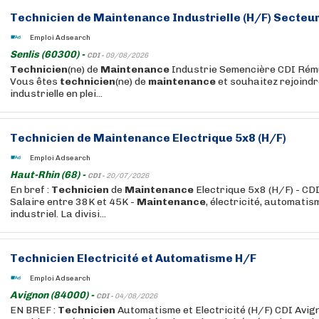
Technicien
de
Maintenance
Industrielle (H/F) Secte
Emploi Adsearch
Senlis (60300) -
CDI -
09/08/2026
Technicien
(ne) de
Maintenance
Industrie Semencière CDI Rém
Vous êtes
technicien
(ne) de
maintenance
et souhaitez rejoindr
industrielle en plei...
Technicien
de
Maintenance
Electrique 5x8 (H/F)
Emploi Adsearch
Haut-Rhin (68) -
CDI -
20/07/2026
En bref :
Technicien
de
Maintenance
Electrique 5x8 (H/F) - CDI
Salaire entre 38K et 45K -
Maintenance
, électricité, automati
industriel. La divisi...
Technicien
Electricité et Automatisme H/F
Emploi Adsearch
Avignon (84000) -
CDI -
04/08/2026
EN BREF :
Technicien
Automatisme et Electricité (H/F) CDI Avign