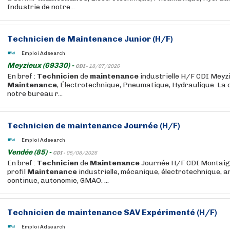
Industrie de notre...
Technicien
de
Maintenance
Junior (H/F)
Emploi Adsearch
Meyzieux (69330) -
CDI -
18/07/2026
En bref :
Technicien
de
maintenance
industrielle H/F CDI Meyzi
Maintenance
, Électrotechnique, Pneumatique, Hydraulique. La d
notre bureau r...
Technicien
de
maintenance
Journée (H/F)
Emploi Adsearch
Vendée (85) -
CDI -
05/08/2026
En bref :
Technicien
de
Maintenance
Journée H/F CDI Montaigu
profil
Maintenance
industrielle, mécanique, électrotechnique, a
continue, autonomie, GMAO. ...
Technicien
de
maintenance
SAV Expérimenté (H/F)
Emploi Adsearch