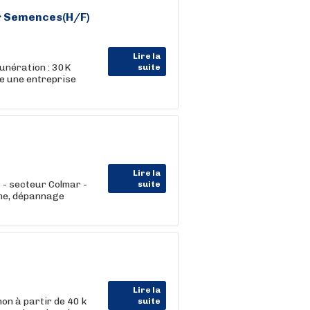
ur Semences(H/F)
Lire la
unération : 30K
suite
e une entreprise
Lire la
 - secteur Colmar -
suite
sme, dépannage
Lire la
on à partir de 40 k
suite