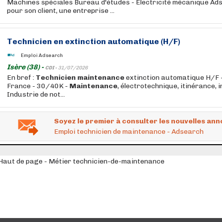
Machines spéciales Bureau d'études - Electricité mécanique A
pour son client, une entreprise ...
Technicien
en extinction automatique (H/F)
Emploi Adsearch
Isère (38) -
CDI -
31/07/2026
En bref :
Technicien
maintenance
extinction automatique H/F -
France - 30/40K -
Maintenance
, électrotechnique, itinérance, i
Industrie de not...
Soyez le premier à consulter les nouvelles ann
Emploi technicien de maintenance - Adsearch
Haut de page - Métier technicien-de-maintenance