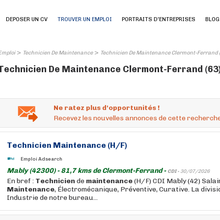
DEPOSER UN CV
TROUVER UN EMPLOI
PORTRAITS D'ENTREPRISES
BLOG
>
>
Emploi
Technicien De Maintenance
Technicien De Maintenance Clermont-Ferrand 
Technicien De Maintenance Clermont-Ferrand (63) 
Ne ratez plus d'opportunités !
Recevez les nouvelles annonces de cette recherche
Technicien
Maintenance
(H/F)
Emploi Adsearch
Mably (42300) - 81,7 kms de Clermont-Ferrand -
CDI -
30/07/2026
En bref :
Technicien
de
maintenance
(H/F) CDI Mably (42) Salair
Maintenance
, Électromécanique, Préventive, Curative. La divisi
Industrie de notre bureau...