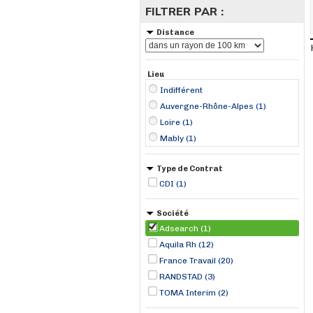
FILTRER PAR :
Distance
Lieu
Indifférent
Auvergne-Rhône-Alpes (1)
Loire (1)
Mably (1)
Type de Contrat
CDI (1)
Société
Adsearch (1)
Aquila Rh (12)
France Travail (20)
RANDSTAD (3)
TOMA Interim (2)