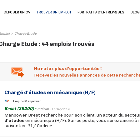
DEPOSER UN CV
TROUVER UN EMPLOI
PORTRAITS D'ENTREPRISES
BLOG
>
Emploi
Charge Etude
Charge Etude : 44 emplois trouvés
Ne ratez plus d'opportunités !
Recevez les nouvelles annonces de cette recherche
Chargé
d'études
en mécanique (H/F)
Emploi Manpower
Brest (29200) -
Intérim -
17/07/2026
Manpower Brest recherche pour son client, un acteur du secteur
d'études
en mécanique (H/F). Sur ce poste, vous serez amené à r
suivantes : ?1/ Cadrer...