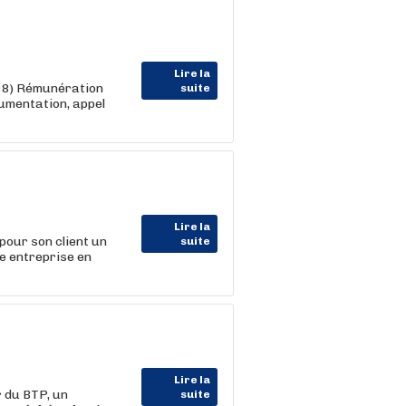
Lire la
38) Rémunération
suite
trumentation, appel
Lire la
ur son client un
suite
e entreprise en
Lire la
 du BTP, un
suite