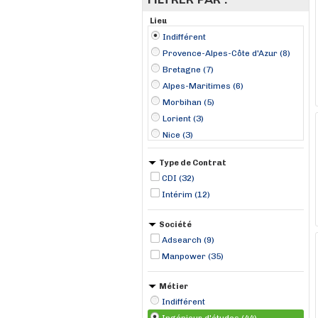
Lieu
Indifférent
Provence-Alpes-Côte d'Azur (8)
Bretagne (7)
Alpes-Maritimes (6)
Morbihan (5)
Lorient (3)
Nice (3)
Brest (2)
Type de Contrat
Chauffailles (2)
CDI (32)
La Trinité (2)
Intérim (12)
Ruelle-sur-Touvre (2)
Alès (1)
Société
Andrézieux (1)
Adsearch (9)
Auray (1)
Manpower (35)
Bordeaux (1)
Métier
Indifférent