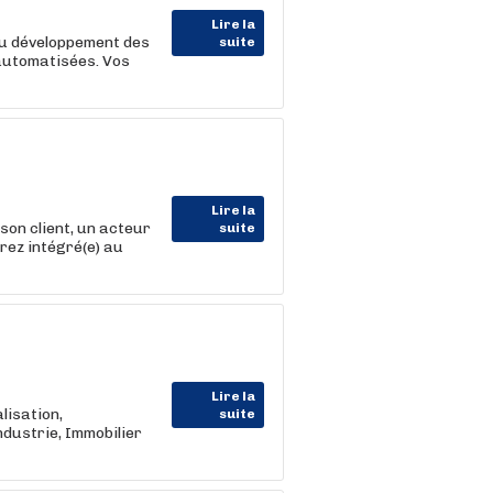
Lire la
 au développement des
suite
 automatisées. Vos
Lire la
 client, un acteur
suite
rez intégré(e) au
Lire la
alisation,
suite
dustrie, Immobilier