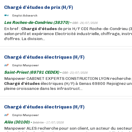
Chargé
d'études
de prix (H/F)
Emploi Adsearch
Les Roches-de-Condrieu (38370) -
CDI -
26/07/2026
En bref :
Chargé
d'études
de prix H/F CDI Roche-de-Condrieu (
selon profil et expérience Electricité industrielle, chiffrage, ins
d'offres. La division...
Chargé
d'études
électriques (H/F)
Emploi Manpower
Saint-Priest (69791 CEDEX) -
CDI -
23/07/2026
Manpower CABINET EXPERTS CONSTRUCTION LYON recherche po
Chargé
d'études
électriques (H/F) à Genas 69800 Rejoignez un
pleine croissance dans les infrastruct...
Chargé
d'études
électriques (H/F)
Emploi Manpower
Alès (30100) -
Intérim -
17/07/2026
Manpower ALES recherche pour son client, un acteur du secteur