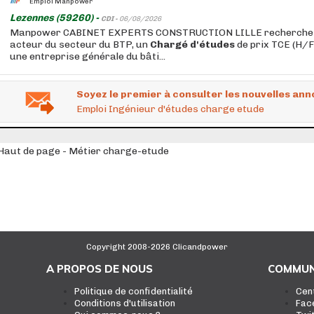
Emploi Manpower
Lezennes (59260) -
CDI -
06/08/2026
Manpower CABINET EXPERTS CONSTRUCTION LILLE recherche po
acteur du secteur du BTP, un
Chargé
d'études
de prix TCE (H/F)
une entreprise générale du bâti...
Soyez le premier à consulter les nouvelles ann
Emploi Ingénieur d'études charge etude
Haut de page - Métier charge-etude
Copyright 2008-2026 Clicandpower
A PROPOS DE NOUS
COMMUN
Politique de confidentialité
Cen
Conditions d'utilisation
Fac