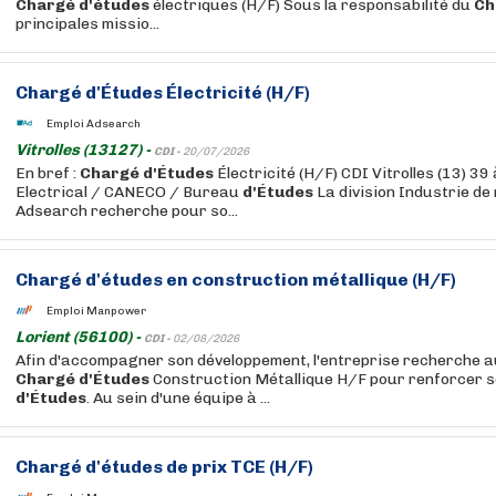
Chargé
d'études
électriques (H/F) Sous la responsabilité du
Ch
principales missio...
Chargé
d'Études
Électricité (H/F)
Emploi Adsearch
Vitrolles (13127) -
CDI -
20/07/2026
En bref :
Chargé
d'Études
Électricité (H/F) CDI Vitrolles (13) 39
Electrical / CANECO / Bureau
d'Études
La division Industrie de
Adsearch recherche pour so...
Chargé
d'études
en construction métallique (H/F)
Emploi Manpower
Lorient (56100) -
CDI -
02/08/2026
Afin d'accompagner son développement, l'entreprise recherche a
Chargé
d'Études
Construction Métallique H/F pour renforcer 
d'Études
. Au sein d'une équipe à ...
Chargé
d'études
de prix TCE (H/F)