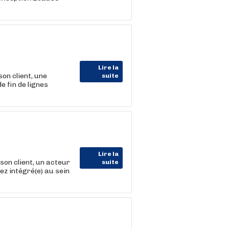
Lire la
on client, une
suite
e fin de lignes
Lire la
 client, un acteur
suite
z intégré(e) au sein