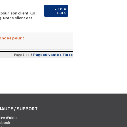
Lire la
ur son client, un
suite
. Notre client est
onces pour :
Page suivante >
Fin >>
Page 1 de 3
AUTE / SUPPORT
tre d'aide
ebook