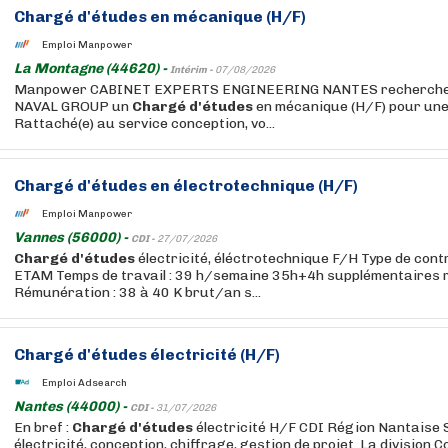
Chargé
d'études
en mécanique (H/F)
Emploi Manpower
La Montagne (44620) -
Intérim -
07/08/2026
Manpower CABINET EXPERTS ENGINEERING NANTES recherche po
NAVAL GROUP un
Chargé
d'études
en mécanique (H/F) pour une
Rattaché(e) au service conception, vo...
Chargé
d'études
en électrotechnique (H/F)
Emploi Manpower
Vannes (56000) -
CDI -
27/07/2026
Chargé
d'études
électricité, éléctrotechnique F/H Type de contr
ETAM Temps de travail : 39 h/semaine 35h+4h supplémentaires
Rémunération : 38 à 40 K brut/an s...
Chargé
d'études
électricité (H/F)
Emploi Adsearch
Nantes (44000) -
CDI -
31/07/2026
En bref :
Chargé
d'études
électricité H/F CDI Région Nantaise S
électricité, conception, chiffrage, gestion de projet. La division 