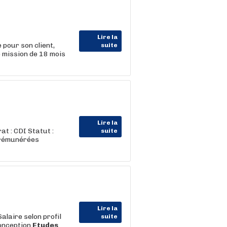
Lire la
ur son client,
suite
 mission de 18 mois
Lire la
at : CDI Statut :
suite
 rémunérées
Lire la
alaire selon profil
suite
Conception
Etudes