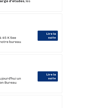
argé
d'études
, les
Lire la
 à 45 K See
suite
 notre bureau
Lire la
ujourd'hui un
suite
son Bureau