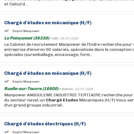
et Calcul d...
Chargé
d'études
en mécanique (H/F)
Emploi Manpower
Le Poinçonnet (36330) -
CDI -
28/07/2026
Le Cabinet de recrutement Manpower de l'Indre recherche pour s
entreprise d'environ 50 salariés, spécialisée dans la conception d
spéciales (suremballage, encaissage, form...
Chargé
d'études
en mécanique (H/F)
Emploi Manpower
Ruelle-sur-Touvre (16600) -
Intérim -
23/07/2026
Manpower ANGOULEME INDUSTRIE TERTIAIRE recherche pour son
du secteur naval, un
Chargé
Etudes
Mécaniques (H/F) Vous sere
d'un grand groupe industriel...
Chargé
d'études
électriques (H/F)
Emploi Manpower