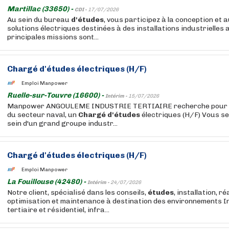
Martillac (33650) -
CDI -
17/07/2026
Au sein du bureau
d'études
, vous participez à la conception et
solutions électriques destinées à des installations industrielles
principales missions sont...
Chargé
d'études
électriques (H/F)
Emploi Manpower
Ruelle-sur-Touvre (16600) -
Intérim -
15/07/2026
Manpower ANGOULEME INDUSTRIE TERTIAIRE recherche pour son
du secteur naval, un
Chargé
d'études
électriques (H/F) Vous se
sein d'un grand groupe industr...
Chargé
d'études
électriques (H/F)
Emploi Manpower
La Fouillouse (42480) -
Intérim -
24/07/2026
Notre client, spécialisé dans les conseils,
études
, installation, ré
optimisation et maintenance à destination des environnements In
tertiaire et résidentiel, infra...