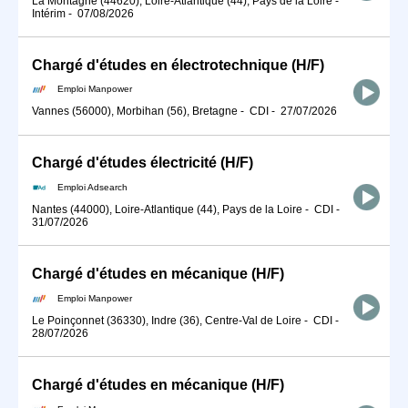
La Montagne (44620), Loire-Atlantique (44), Pays de la Loire
-
Intérim
-
07/08/2026
Chargé d'études en électrotechnique (H/F)
Emploi Manpower
Vannes (56000), Morbihan (56), Bretagne
-
CDI
-
27/07/2026
Chargé d'études électricité (H/F)
Emploi Adsearch
Nantes (44000), Loire-Atlantique (44), Pays de la Loire
-
CDI
-
31/07/2026
Chargé d'études en mécanique (H/F)
Emploi Manpower
Le Poinçonnet (36330), Indre (36), Centre-Val de Loire
-
CDI
-
28/07/2026
Chargé d'études en mécanique (H/F)