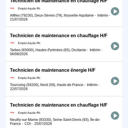
Technicien de maintenance en chauffage H/F
Emploi Aquila Rh
Aiffres (79230), Deux-Sèvres (79), Nouvelle-Aquitaine
-
Intérim
-
21/07/2026
Technicien de maintenance en chauffage H/F
Emploi Aquila Rh
Tarbes (65000), Hautes-Pyrénées (65), Occitanie
-
Intérim
-
06/08/2026
Technicien de maintenance énergie H/F
Emploi Aquila Rh
Tourcoing (59200), Nord (59), Hauts-de-France
-
Intérim
-
22/07/2026
Technicien de maintenance en chauffage H/F
Emploi Aquila Rh
Neuilly-sur-Marne (93330), Seine-Saint-Denis (93), Île-de-
France
-
CDI
-
25/07/2026