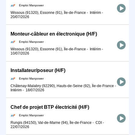
Emploi Manpower
Wissous (91320), Essonne (91), Île-de-France
-
Intérim
-
20/07/2026
Monteur-câbleur en électronique (H/F)
Emploi Manpower
Wissous (91320), Essonne (91), Île-de-France
-
Intérim
-
10/07/2026
Installateur/poseur (H/F)
Emploi Manpower
Châtenay-Malabry (92290), Hauts-de-Seine (92), Île-de-France
-
Intérim
-
18/07/2026
Chef de projet BTP électricité (H/F)
Emploi Manpower
Rungis (94150), Val-de-Marne (94), Île-de-France
-
CDI
-
22/07/2026