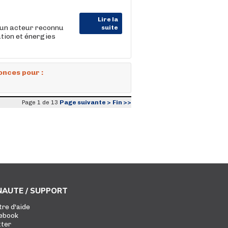
Lire la
 un acteur reconnu
suite
ation et énergies
onces pour :
Page suivante >
Fin >>
Page 1 de 13
AUTE / SUPPORT
tre d'aide
ebook
tter