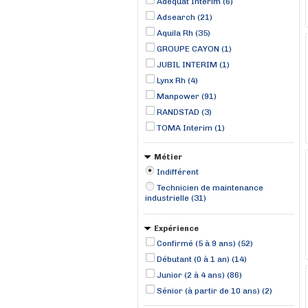
Adéquat Intérim (6)
Adsearch (21)
Aquila Rh (35)
GROUPE CAYON (1)
JUBIL INTERIM (1)
Lynx Rh (4)
Manpower (91)
RANDSTAD (3)
TOMA Interim (1)
Métier
Indifférent
Technicien de maintenance
industrielle (31)
Expérience
Confirmé (5 à 9 ans) (52)
Débutant (0 à 1 an) (14)
Junior (2 à 4 ans) (86)
Sénior (à partir de 10 ans) (2)