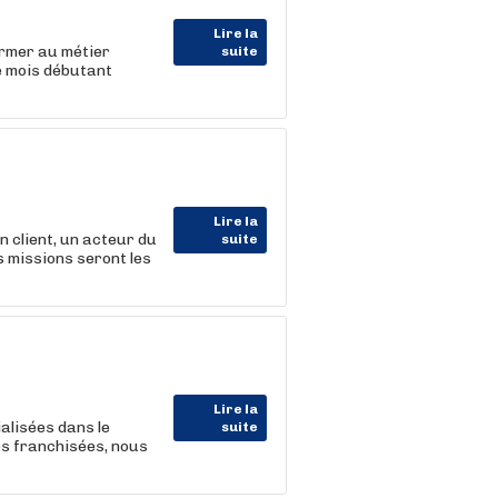
Lire la
ormer au métier
suite
e mois débutant
Lire la
lient, un acteur du
suite
 missions seront les
Lire la
alisées dans le
suite
es franchisées, nous