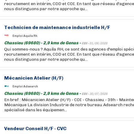
recrutement en intérim, CDD et CDI. En tant que réseau d'agenc
nous distinguons par notre approche qu...
Technicien de maintenance industrielle H/F
Emploi Aquila Rh
Chassieu (69680) - 2,9 kms de Genas -
CDI -
01/08/2026
Qui sommes-nous ? Aquila RH, ce sont des agences d'emploi spéci
recrutement en intérim, CDD et CDI. En tant que réseau d'agenc
nous distinguons par notre approche qu...
Mécanicien Atelier (H/F)
Emploi Adsearch
Chassieu (69680) - 2,9 kms de Genas -
CDI -
30/07/2026
En bref : Mécanicien Atelier (H/F) - CDI - Chassieu - 39h - Maint
Mécanique La division Industrie de notre bureau Adsearch reche
spécialisé dans les équipemen...
Vendeur Conseil H/F - CVC