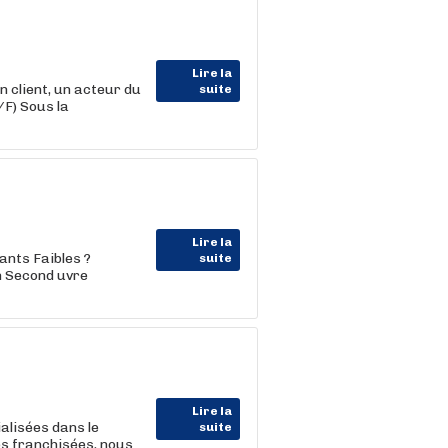
Lire la
lient, un acteur du
suite
/F) Sous la
Lire la
ants Faibles ?
suite
n Second uvre
Lire la
alisées dans le
suite
es franchisées, nous