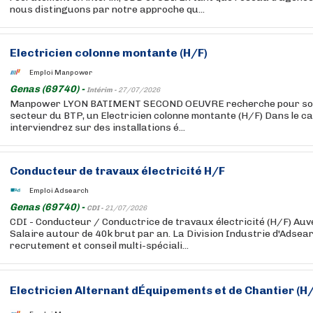
nous distinguons par notre approche qu...
Electricien colonne montante (H/F)
Emploi Manpower
Genas (69740) -
Intérim -
27/07/2026
Manpower LYON BATIMENT SECOND OEUVRE recherche pour son c
secteur du BTP, un Electricien colonne montante (H/F) Dans le ca
interviendrez sur des installations é...
Conducteur de travaux électricité H/F
Emploi Adsearch
Genas (69740) -
CDI -
21/07/2026
CDI - Conducteur / Conductrice de travaux électricité (H/F) Au
Salaire autour de 40k brut par an. La Division Industrie d'Adsear
recrutement et conseil multi-spéciali...
Electricien Alternant dÉquipements et de Chantier (H/