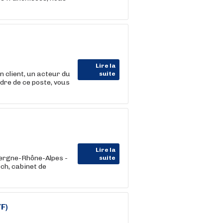
Lire la
lient, un acteur du
suite
dre de ce poste, vous
Lire la
vergne-Rhône-Alpes -
suite
ch, cabinet de
F)