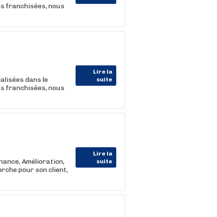
es franchisées, nous
Lire la
alisées dans le
suite
es franchisées, nous
Lire la
enance, Amélioration,
suite
rche pour son client,