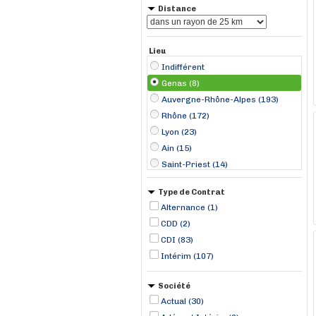
Distance
Lieu
Indifférent
Genas (8)
Auvergne-Rhône-Alpes (193)
Rhône (172)
Lyon (23)
Ain (15)
Saint-Priest (14)
Vénissieux (9)
Type de Contrat
Chassieu (7)
Alternance (1)
Vourles (7)
CDD (2)
Corbas (6)
CDI (83)
Meyzieux (6)
Intérim (107)
Brignais (5)
Genay (4)
Société
Actual (30)