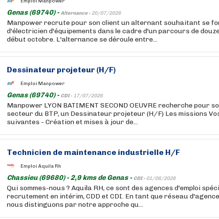
Emploi Manpower
Genas (69740) -
Alternance -
20/07/2026
Manpower recrute pour son client un alternant souhaitant se f
d'électricien d'équipements dans le cadre d'un parcours de douz
début octobre. L'alternance se déroule entre...
Dessinateur projeteur (H/F)
Emploi Manpower
Genas (69740) -
CDI -
17/07/2026
Manpower LYON BATIMENT SECOND OEUVRE recherche pour son c
secteur du BTP, un Dessinateur projeteur (H/F) Les missions Vos
suivantes - Création et mises à jour de...
Technicien de maintenance industrielle H/F
Emploi Aquila Rh
Chassieu (69680) - 2,9 kms de Genas -
CDI -
01/08/2026
Qui sommes-nous ? Aquila RH, ce sont des agences d'emploi spéci
recrutement en intérim, CDD et CDI. En tant que réseau d'agenc
nous distinguons par notre approche qu...