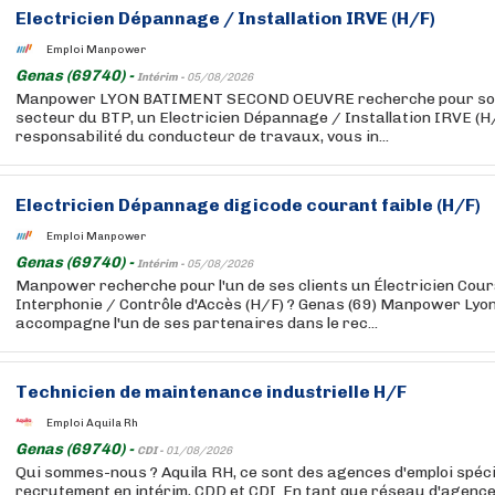
Electricien Dépannage / Installation IRVE (H/F)
Emploi Manpower
Genas (69740) -
Intérim -
05/08/2026
Manpower LYON BATIMENT SECOND OEUVRE recherche pour son c
secteur du BTP, un Electricien Dépannage / Installation IRVE (H
responsabilité du conducteur de travaux, vous in...
Electricien Dépannage digicode courant faible (H/F)
Emploi Manpower
Genas (69740) -
Intérim -
05/08/2026
Manpower recherche pour l'un de ses clients un Électricien Cour
Interphonie / Contrôle d'Accès (H/F) ? Genas (69) Manpower Lyo
accompagne l'un de ses partenaires dans le rec...
Technicien de maintenance industrielle H/F
Emploi Aquila Rh
Genas (69740) -
CDI -
01/08/2026
Qui sommes-nous ? Aquila RH, ce sont des agences d'emploi spéci
recrutement en intérim, CDD et CDI. En tant que réseau d'agenc