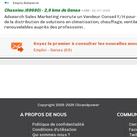
Emploi Adsearch
Chassieu (69680) - 2,9 kms de Genas -
CDI -
09/07/2026
Adsearch Sales Marketing recrute un Vendeur Conseil F/H pour
de la distribution de solutions en climatisation, chauffage, ventil
renouvelables auprès des professionn...
Soyez le premier à consulter les nouvelles ann
Emploi - Genas (69)
Copyright 2008-2026 Clicandpower
A PROPOS DE NOUS
COMMUN
Politique de confidentialité
Cen
Conditions d'utilisation
Fac
Qui sommes-nous ?
Twi