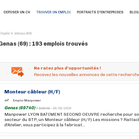
DEPOSER UN CV
TROUVER UN EMPLOI
PORTRAITS D'ENTREPRISES
BLOG
>
Emploi
Genas (69)
Genas (69) : 193 emplois trouvés
Ne ratez plus d'opportunités !
Recevez les nouvelles annonces de cette recherche
Monteur câbleur (H/F)
Emploi Manpower
Genas (69740) -
Intérim -
06/08/2026
Manpower LYON BATIMENT SECOND OEUVRE recherche pour son c
secteur du BTP, un Monteur câbleur (H/F) Les missions ? Rattac
d'Atelier, vous participez à la fabricat...