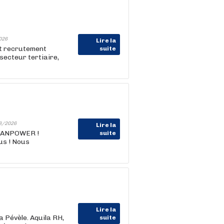
026
Lire la
et recrutement
suite
e secteur tertiaire,
8/2026
Lire la
MANPOWER !
suite
us ! Nous
Lire la
a Pévèle. Aquila RH,
suite