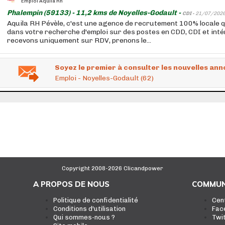
Emploi Aquila Rh
Phalempin (59133) - 11,2 kms de Noyelles-Godault -
CDI -
21/07/202
Aquila RH Pévèle, c'est une agence de recrutement 100% locale
dans votre recherche d'emploi sur des postes en CDD, CDI et int
recevons uniquement sur RDV, prenons le...
Soyez le premier à consulter les nouvelles ann
Emploi - Noyelles-Godault (62)
Copyright 2008-2026 Clicandpower
A PROPOS DE NOUS
COMMUN
Politique de confidentialité
Cen
Conditions d'utilisation
Fac
Qui sommes-nous ?
Twi