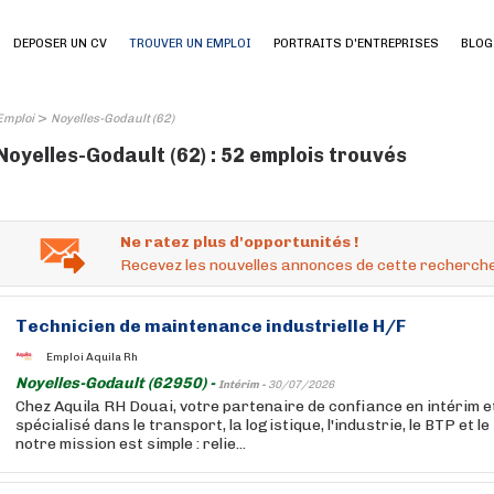
DEPOSER UN CV
TROUVER UN EMPLOI
PORTRAITS D'ENTREPRISES
BLOG
>
Emploi
Noyelles-Godault (62)
Noyelles-Godault (62) : 52 emplois trouvés
Ne ratez plus d'opportunités !
Recevez les nouvelles annonces de cette recherche
Technicien de maintenance industrielle H/F
Emploi Aquila Rh
Noyelles-Godault (62950) -
Intérim -
30/07/2026
Chez Aquila RH Douai, votre partenaire de confiance en intérim 
spécialisé dans le transport, la logistique, l'industrie, le BTP et l
notre mission est simple : relie...