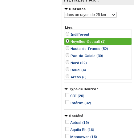
Distance
Lieu
Indifférent
Noyelles-Godault (1)
Hauts-de-France (52)
Pas-de-Calais (30)
Nord (22)
Douai (4)
Arras (3)
Flers-en-Escrebieux (3)
Type de Contrat
Lille (3)
CDI (20)
Lens (2)
Intérim (32)
Phalempin (2)
Pont-à-Marcq (2)
Société
Attiches (1)
Actual (19)
Billy-Berclau (1)
Aquila Rh (18)
Manpower (15)