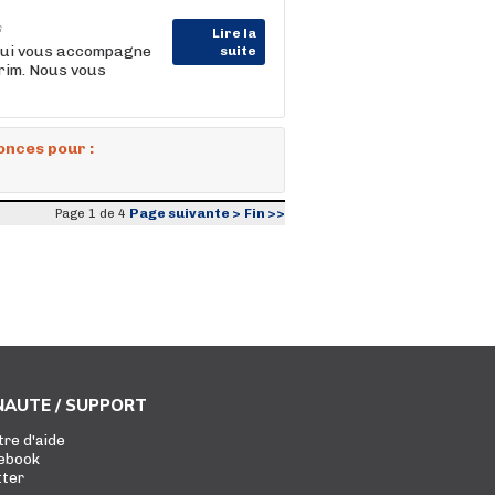
6
Lire la
 qui vous accompagne
suite
érim. Nous vous
onces pour :
Page suivante >
Fin >>
Page 1 de 4
AUTE / SUPPORT
tre d'aide
ebook
tter