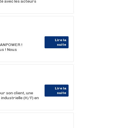
ité avec les acteurs
Lire la
MANPOWER !
suite
us ! Nous
Lire la
 son client, une
suite
industrielle (H/F) en