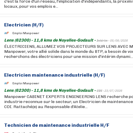
c'est la force d'un réseau, l'implication d'indépendants, la proxim
locaux, pour vos emplois e...
Electricien (H/F)
Emploi Manpower
Lens (62300) - 11,8 kms de Noyelles-Godault -
Intérim -
05/08/2026
ÉLECTRICIENS, ALLUMEZ VOS PROJECTEURS SUR LENS AVEC 
Manpower, votre allié solide dans le monde du BTP, a besoin de vo
recherchons des électriciens pour une mission d'intérim dynami...
Electricien maintenance industrielle (H/F)
Emploi Manpower
Lens (62300) - 11,8 kms de Noyelles-Godault -
CDI -
23/07/2026
Manpower CABINET EXPERTS ENGINEERING LENS recherche pour
industrie reconnue sur le secteur, un Electricien de maintenance 
CDI. Rattaché(e) au Responsable d'Atelie...
Technicien de maintenance industrielle H/F