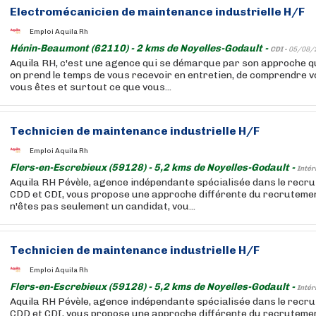
Electromécanicien de maintenance industrielle H/F
Emploi Aquila Rh
Hénin-Beaumont (62110) - 2 kms de Noyelles-Godault -
CDI -
05/08/
Aquila RH, c'est une agence qui se démarque par son approche qu
on prend le temps de vous recevoir en entretien, de comprendre v
vous êtes et surtout ce que vous...
Technicien de maintenance industrielle H/F
Emploi Aquila Rh
Flers-en-Escrebieux (59128) - 5,2 kms de Noyelles-Godault -
Intér
Aquila RH Pévèle, agence indépendante spécialisée dans le recru
CDD et CDI, vous propose une approche différente du recrutemen
n'êtes pas seulement un candidat, vou...
Technicien de maintenance industrielle H/F
Emploi Aquila Rh
Flers-en-Escrebieux (59128) - 5,2 kms de Noyelles-Godault -
Intér
Aquila RH Pévèle, agence indépendante spécialisée dans le recru
CDD et CDI, vous propose une approche différente du recrutemen