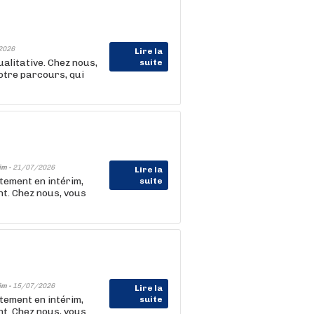
2026
Lire la
alitative. Chez nous,
suite
otre parcours, qui
im -
21/07/2026
Lire la
tement en intérim,
suite
t. Chez nous, vous
im -
15/07/2026
Lire la
tement en intérim,
suite
t. Chez nous, vous