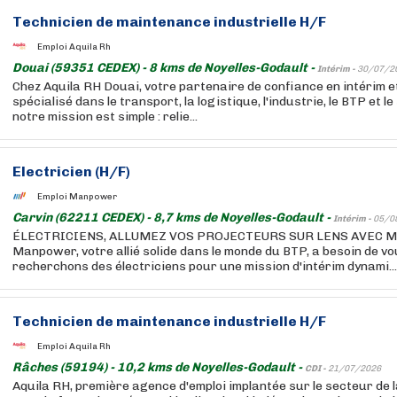
Technicien de maintenance industrielle H/F
Emploi Aquila Rh
Douai (59351 CEDEX) - 8 kms de Noyelles-Godault -
Intérim -
30/07/2
Chez Aquila RH Douai, votre partenaire de confiance en intérim 
spécialisé dans le transport, la logistique, l'industrie, le BTP et l
notre mission est simple : relie...
Electricien (H/F)
Emploi Manpower
Carvin (62211 CEDEX) - 8,7 kms de Noyelles-Godault -
Intérim -
05/0
ÉLECTRICIENS, ALLUMEZ VOS PROJECTEURS SUR LENS AVEC 
Manpower, votre allié solide dans le monde du BTP, a besoin de vo
recherchons des électriciens pour une mission d'intérim dynami...
Technicien de maintenance industrielle H/F
Emploi Aquila Rh
Râches (59194) - 10,2 kms de Noyelles-Godault -
CDI -
21/07/2026
Aquila RH, première agence d'emploi implantée sur le secteur de l