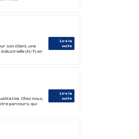
Lire la
 son client, une
suite
industrielle (H/F) en
Lire la
alitative. Chez nous,
suite
otre parcours, qui