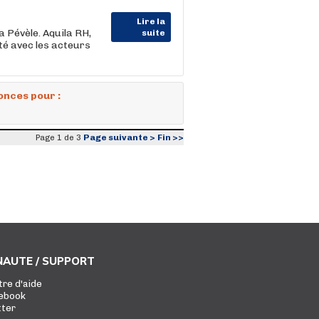
Lire la
a Pévèle. Aquila RH,
suite
ité avec les acteurs
onces pour :
Page suivante >
Fin >>
Page 1 de 3
AUTE / SUPPORT
tre d'aide
ebook
tter