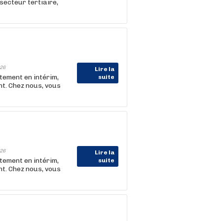
e secteur tertiaire,
26
Lire la
tement en intérim,
suite
t. Chez nous, vous
26
Lire la
tement en intérim,
suite
t. Chez nous, vous