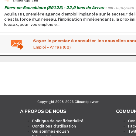
Emploi Aquila Rh
Flers-en-Escrebieux (59128) - 22,9 kms de Arras -
CDI -
10/07/2026
Aquila RH, première agence d'emploi implantée sur le secteur de l
c'est la force d'un réseau, l'implication d'indépendants, la proxim
locaux, pour vos emplois e...
Soyez le premier à consulter les nouvelles ann
Emploi - Arras (62)
Copyright 2008-2026 Clicandpower
A PROPOS DE NOUS
COMMUN
Politique de confidentialité
Cen
Conditions d'utilisation
Fac
Qui sommes-nous ?
Twi