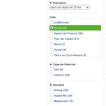
Distance
Lieu
Indifférent
Arras (3)
Hauts-de-France (34)
Pas-de-Calais (27)
Nord (7)
Douai (4)
Flers-en-Escrebieux (3)
Lens (2)
Type de Contrat
Gouy-sous-Bellonne (1)
CDI (8)
Hénin-Beaumont (1)
Intérim (26)
Noyelles-Godault (1)
Société
Actual (19)
Aquila Rh (10)
Manpower (5)