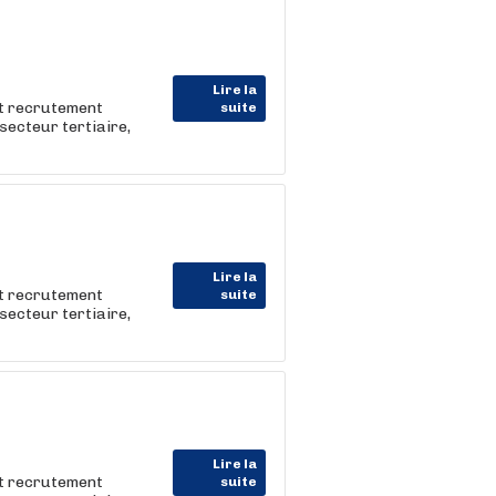
Lire la
et recrutement
suite
e secteur tertiaire,
Lire la
et recrutement
suite
e secteur tertiaire,
Lire la
et recrutement
suite