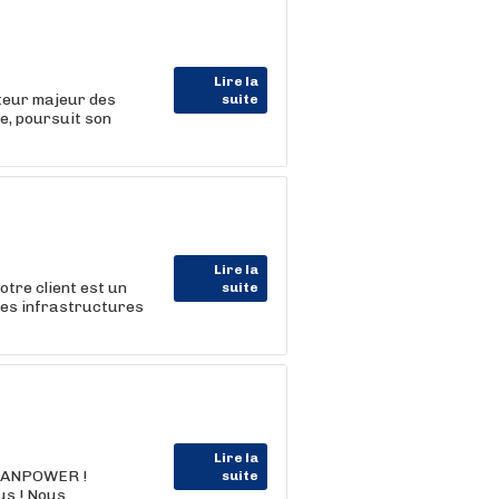
Lire la
cteur majeur des
suite
e, poursuit son
Lire la
tre client est un
suite
 des infrastructures
Lire la
MANPOWER !
suite
us ! Nous