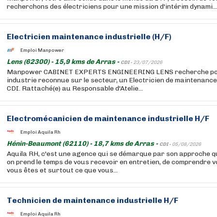
recherchons des électriciens pour une mission d'intérim dynami...
Electricien maintenance industrielle (H/F)
Emploi Manpower
Lens (62300) - 15,9 kms de Arras -
CDI -
23/07/2026
Manpower CABINET EXPERTS ENGINEERING LENS recherche pour
industrie reconnue sur le secteur, un Electricien de maintenance 
CDI. Rattaché(e) au Responsable d'Atelie...
Electromécanicien de maintenance industrielle H/F
Emploi Aquila Rh
Hénin-Beaumont (62110) - 18,7 kms de Arras -
CDI -
05/08/2026
Aquila RH, c'est une agence qui se démarque par son approche qu
on prend le temps de vous recevoir en entretien, de comprendre v
vous êtes et surtout ce que vous...
Technicien de maintenance industrielle H/F
Emploi Aquila Rh