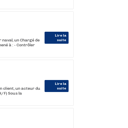
Lire la
 naval, un Chargé de
suite
ené à : - Contrôler
Lire la
lient, un acteur du
suite
/F) Sous la