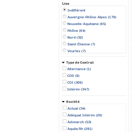
Lieu
Indifférent
Auvergne-Rhône-Alpes (178)
Nouvelle-Aquitaine (65)
Rhône (64)
Nord (32)
Saint-Étienne (7)
Vourles (7)
Clermont-Ferrand (6)
Type de Contrat
Toulouse (6)
Alternance (1)
Chalon-sur-Saône (5)
CDD (8)
Chassieu (5)
CDI (306)
Metz (5)
Intérim (347)
Saint-Priest (5)
Sallanches (5)
Société
Tarbes (5)
Actual (34)
Adéquat Intérim (20)
Adsearch (53)
Aquila Rh (291)