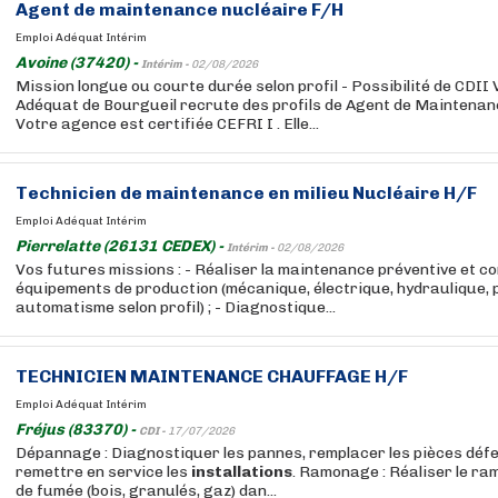
Agent de maintenance nucléaire F/H
Emploi Adéquat Intérim
Avoine (37420) -
Intérim -
02/08/2026
Mission longue ou courte durée selon profil - Possibilité de CDII
Adéquat de Bourgueil recrute des profils de Agent de Maintenan
Votre agence est certifiée CEFRI I . Elle...
Technicien de maintenance en milieu Nucléaire H/F
Emploi Adéquat Intérim
Pierrelatte (26131 CEDEX) -
Intérim -
02/08/2026
Vos futures missions : - Réaliser la maintenance préventive et co
équipements de production (mécanique, électrique, hydraulique,
automatisme selon profil) ; - Diagnostique...
TECHNICIEN MAINTENANCE CHAUFFAGE H/F
Emploi Adéquat Intérim
Fréjus (83370) -
CDI -
17/07/2026
Dépannage : Diagnostiquer les pannes, remplacer les pièces déf
remettre en service les
installations
. Ramonage : Réaliser le r
de fumée (bois, granulés, gaz) dan...