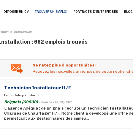
DEPOSER UN CV
TROUVER UN EMPLOI
PORTRAITS D'ENTREPRISES
BLOG
>
Emploi
Installation
Installation : 662 emplois trouvés
Ne ratez plus d'opportunités !
Recevez les nouvelles annonces de cette recherche
Technicien
Installateur
H/F
Emploi Adéquat Intérim
Brignais (69530) -
Intérim -
28/07/2026
L'agence Adéquat de Brignais recrute un Technicien
Installate
Charges de Chauffage" H/F. Notre client a développé une offre d
permettant aux gestionnaires des immeu...