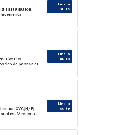
Lire la
n
d'Installation
suite
éplacements
Lire la
rective des
suite
nostics de pannes et
Lire la
chnicien CVC(H/F)
suite
onction Missions : -