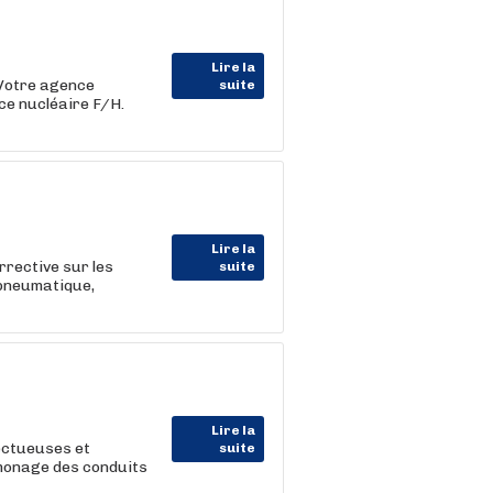
Lire la
 Votre agence
suite
ce nucléaire F/H.
Lire la
rrective sur les
suite
 pneumatique,
Lire la
ectueuses et
suite
amonage des conduits