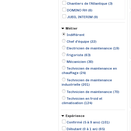
Chantiers de l'Atlantique (3)
DOMINO RH (6)
JUBIL INTERIM (9)
Le Candidat Idéal (3)
Métier
Lynx Rh (26)
Indifférent
Manpower (164)
Chef d'équipe (22)
MISTERTEMP (4)
Electricien de maintenance (19)
Randstad professional (3)
Frigoriste (63)
RANDSTAD (37)
Mécanicien (30)
TOMA Interim (9)
Technicien de maintenance en
chauffage (24)
Technicien de maintenance
industrielle (201)
Technicien de maintenance (70)
Technicien en froid et
climatisation (124)
Expérience
Confirmé (5 à 9 ans) (101)
Débutant (0 à 1 an) (65)