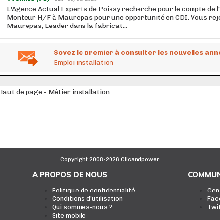
L'Agence Actual Experts de Poissy recherche pour le compte de l'u
Monteur H/F à Maurepas pour une opportunité en CDI. Vous rejo
Maurepas, Leader dans la fabricat...
Soyez le premier à consulter les nouvelles ann
Emploi installation
Haut de page - Métier installation
Copyright 2008-2026 Clicandpower
A PROPOS DE NOUS
COMMUN
Politique de confidentialité
Cen
Conditions d'utilisation
Fac
Qui sommes-nous ?
Twi
Site mobile