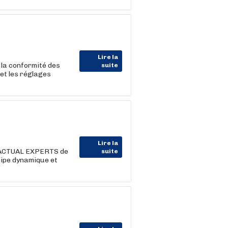
Lire la
 la conformité des
suite
 et les réglages
Lire la
e ACTUAL EXPERTS de
suite
uipe dynamique et