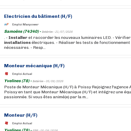
Electricien du bâtiment (H/F)
Emploi Manpower
Samoëns (74340) -
Intérim -
21/07/2026
. -
Installer
et raccorder les nouveaux luminaires LED. - Vérifier
installations
électriques. - Réaliser les tests de fonctionnement
nécessaires. - Resp...
Monteur mécanique (H/F)
Emploi Actual
Yvelines (78) -
Intérim -
05/08/2026
Poste de Monteur Mécanique (H/F) à Poissy Rejoignez l'agenc
Poissy en tant que Monteur Mécanique (H/F) et intégrez une éq
passionnée. Si vous êtes animé(e) par la m...
Monteur (H/F)
Emploi Actual
Yvelines (78) -
CDI -
05/08/2026