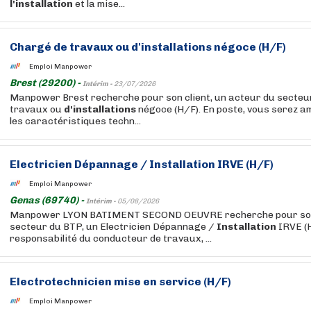
l'installation
et la mise...
Chargé de travaux ou
d'installations
négoce (H/F)
Emploi Manpower
Brest (29200) -
Intérim -
23/07/2026
Manpower Brest recherche pour son client, un acteur du secteur
travaux ou
d'installations
négoce (H/F). En poste, vous serez am
les caractéristiques techn...
Electricien Dépannage /
Installation
IRVE (H/F)
Emploi Manpower
Genas (69740) -
Intérim -
05/08/2026
Manpower LYON BATIMENT SECOND OEUVRE recherche pour son c
secteur du BTP, un Electricien Dépannage /
Installation
IRVE (H
responsabilité du conducteur de travaux, ...
Electrotechnicien mise en service (H/F)
Emploi Manpower