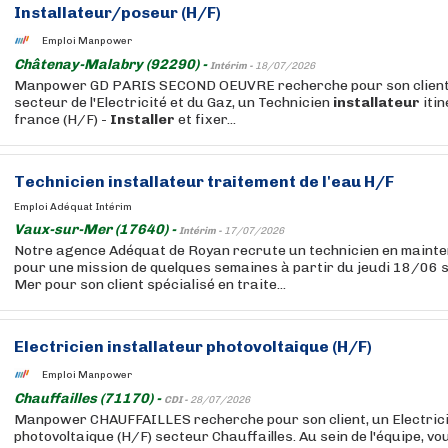
Installateur
/poseur (H/F)
Emploi Manpower
Châtenay-Malabry (92290) -
Intérim -
18/07/2026
Manpower GD PARIS SECOND OEUVRE recherche pour son client,
secteur de l'Electricité et du Gaz, un Technicien
installateur
itin
france (H/F) -
Installer
et fixer...
Technicien
installateur
traitement de l'eau H/F
Emploi Adéquat Intérim
Vaux-sur-Mer (17640) -
Intérim -
17/07/2026
Notre agence Adéquat de Royan recrute un technicien en mainte
pour une mission de quelques semaines à partir du jeudi 18/06 
Mer pour son client spécialisé en traite...
Electricien
installateur
photovoltaique (H/F)
Emploi Manpower
Chauffailles (71170) -
CDI -
28/07/2026
Manpower CHAUFFAILLES recherche pour son client, un Electric
photovoltaique (H/F) secteur Chauffailles. Au sein de l'équipe, v