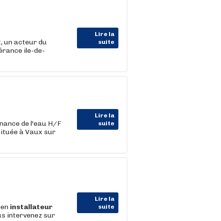
Lire la
 un acteur du
suite
érance ile-de-
Lire la
nance de l'eau H/F
suite
située à Vaux sur
Lire la
ien
installateur
suite
ous intervenez sur