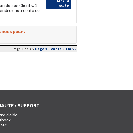
Lire la
n de ses Clients, 1
suite
indrez notre site de
onces pour :
Page suivante >
Fin >>
Page 1 de 45
AUTE / SUPPORT
tre d'aide
ebook
tter