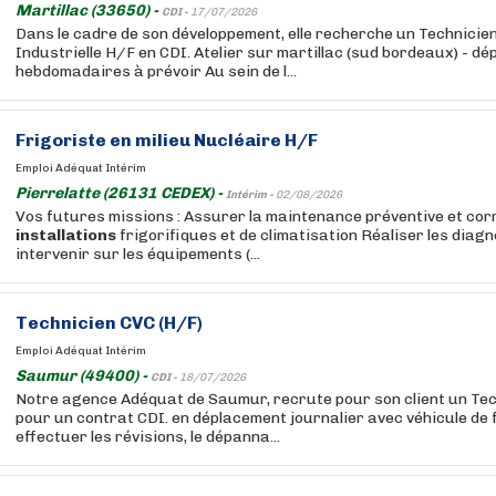
Martillac (33650) -
CDI -
17/07/2026
Dans le cadre de son développement, elle recherche un Technicie
Industrielle H/F en CDI. Atelier sur martillac (sud bordeaux) - d
hebdomadaires à prévoir Au sein de l...
Frigoriste en milieu Nucléaire H/F
Emploi Adéquat Intérim
Pierrelatte (26131 CEDEX) -
Intérim -
02/08/2026
Vos futures missions : Assurer la maintenance préventive et cor
installations
frigorifiques et de climatisation Réaliser les diag
intervenir sur les équipements (...
Technicien CVC (H/F)
Emploi Adéquat Intérim
Saumur (49400) -
CDI -
18/07/2026
Notre agence Adéquat de Saumur, recrute pour son client un Te
pour un contrat CDI. en déplacement journalier avec véhicule de f
effectuer les révisions, le dépanna...