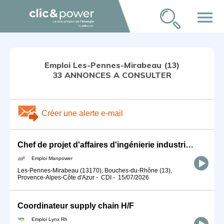
menu
Emploi Les-Pennes-Mirabeau (13)
33 ANNONCES A CONSULTER
Créer une alerte e-mail
Chef de projet d'affaires d'ingénierie industrielle Nucléaire (H/F)
Emploi Manpower
Les-Pennes-Mirabeau (13170), Bouches-du-Rhône (13),
Provence-Alpes-Côte d'Azur
-
CDI
-
15/07/2026
Coordinateur supply chain H/F
Emploi Lynx Rh