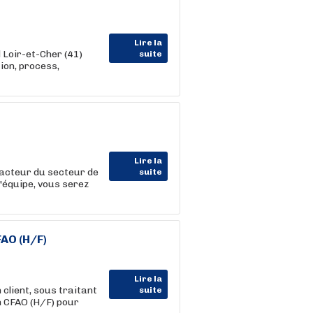
Lire la
Loir-et-Cher (41)
suite
ion, process,
Lire la
cteur du secteur de
suite
l'équipe, vous serez
AO (H/F)
Lire la
lient, sous traitant
suite
 CFAO (H/F) pour