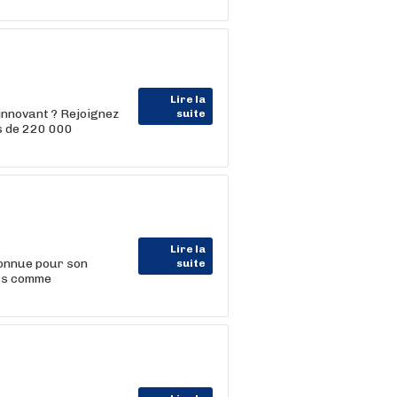
Lire la
innovant ? Rejoignez
suite
us de 220 000
Lire la
connue pour son
suite
nts comme