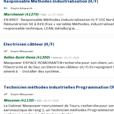
Responsable Méthodes Industrialisation (H/F)
Emploi Adsearch
Marchenoir (41370) -
CDI -
31/07/2026
EN BREF : Responsable Méthodes Industrialisation H/F CDI Nord 
Rémunération 50 à 62K (fixe + variable) Méthodes, industrialisat
responsable technique, LEAN, métallurgie, ...
Electricien câbleur (H/F)
Emploi Manpower
Selles-Saint-Denis (41300) -
Intérim -
30/07/2026
Manpower ESPACE ROMORANTIN recherche pour son client, un a
l'Electricité et du Gaz, un Electricien câbleur (H/F) En rejoignant 
amené à : - Installer des système...
Technicien méthodes industrielles Programmation CF
Emploi Manpower
Meusnes (41130) -
CDI -
29/07/2026
Le Cabinet Manpower recrutement de Tours, recherche pour son c
aeronautique de rang 1, un Technicien méthodes Programmation