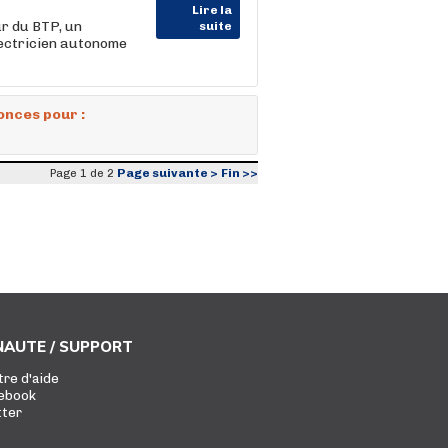
Lire la
r du BTP, un
suite
électricien autonome
onces pour :
Page suivante >
Fin >>
Page 1 de 2
AUTE / SUPPORT
tre d'aide
ebook
tter