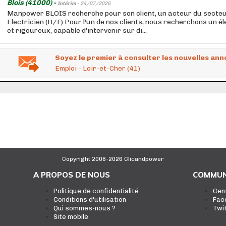
Blois (41000) -
Intérim -
24/07/2026
Manpower BLOIS recherche pour son client, un acteur du secteu
Electricien (H/F) Pour l'un de nos clients, nous recherchons un 
et rigoureux, capable d'intervenir sur di...
Soyez le premier à consulter les nouvelles ann
Emploi - Loir-et-Cher (41)
Copyright 2008-2026 Clicandpower
A PROPOS DE NOUS
COMMUN
Politique de confidentialité
Cen
Conditions d'utilisation
Fac
Qui sommes-nous ?
Twi
Site mobile