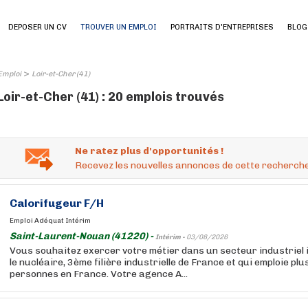
DEPOSER UN CV
TROUVER UN EMPLOI
PORTRAITS D'ENTREPRISES
BLOG
>
Emploi
Loir-et-Cher (41)
Loir-et-Cher (41) : 20 emplois trouvés
Ne ratez plus d'opportunités !
Recevez les nouvelles annonces de cette recherche
Calorifugeur F/H
Emploi Adéquat Intérim
Saint-Laurent-Nouan (41220) -
Intérim -
03/08/2026
Vous souhaitez exercer votre métier dans un secteur industriel 
le nucléaire, 3ème filière industrielle de France et qui emploie pl
personnes en France. Votre agence A...