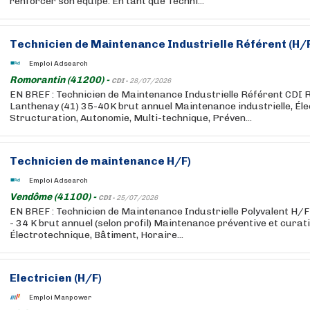
renforcer son équipe. En tant que Techni...
Technicien de Maintenance Industrielle Référent (H/
Emploi Adsearch
Romorantin (41200) -
CDI -
28/07/2026
EN BREF : Technicien de Maintenance Industrielle Référent CDI 
Lanthenay (41) 35-40K brut annuel Maintenance industrielle, Él
Structuration, Autonomie, Multi-technique, Préven...
Technicien de maintenance H/F)
Emploi Adsearch
Vendôme (41100) -
CDI -
25/07/2026
EN BREF : Technicien de Maintenance Industrielle Polyvalent H/
- 34 K brut annuel (selon profil) Maintenance préventive et curat
Électrotechnique, Bâtiment, Horaire...
Electricien (H/F)
Emploi Manpower