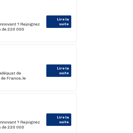
Lire la
innovant ? Rejoignez
suite
us de 220 000
Lire la
 Adéquat de
suite
 de France, le
Lire la
innovant ? Rejoignez
suite
us de 220 000