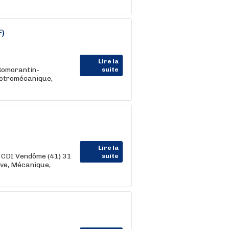
F)
Lire la
Romorantin-
suite
ectromécanique,
Lire la
F CDI Vendôme (41) 31
suite
ive, Mécanique,