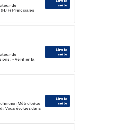
Lire la
cteur de
suite
(H/F) Principales
Lire la
cteur de
suite
ons : - Vérifier la
Lire la
Technicien Métrologue
suite
di. Vous évoluez dans