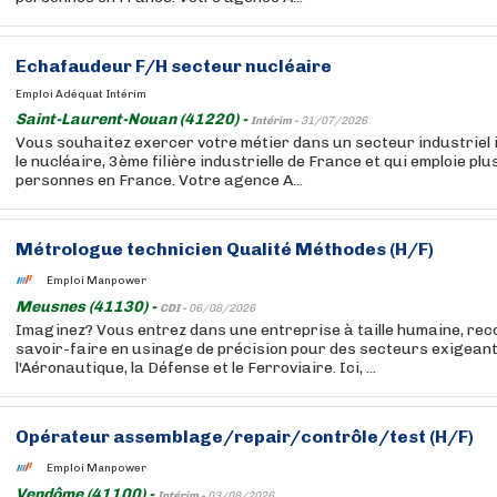
Echafaudeur F/H secteur nucléaire
Emploi Adéquat Intérim
Saint-Laurent-Nouan (41220) -
Intérim -
31/07/2026
Vous souhaitez exercer votre métier dans un secteur industriel 
le nucléaire, 3ème filière industrielle de France et qui emploie pl
personnes en France. Votre agence A...
Métrologue technicien Qualité Méthodes (H/F)
Emploi Manpower
Meusnes (41130) -
CDI -
06/08/2026
Imaginez? Vous entrez dans une entreprise à taille humaine, re
savoir-faire en usinage de précision pour des secteurs exigea
l'Aéronautique, la Défense et le Ferroviaire. Ici, ...
Opérateur assemblage/repair/contrôle/test (H/F)
Emploi Manpower
Vendôme (41100) -
Intérim -
03/08/2026