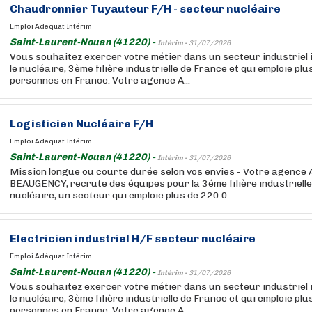
Chaudronnier Tuyauteur F/H - secteur nucléaire
Emploi Adéquat Intérim
Saint-Laurent-Nouan (41220) -
Intérim -
31/07/2026
Vous souhaitez exercer votre métier dans un secteur industriel 
le nucléaire, 3ème filière industrielle de France et qui emploie pl
personnes en France. Votre agence A...
Logisticien Nucléaire F/H
Emploi Adéquat Intérim
Saint-Laurent-Nouan (41220) -
Intérim -
31/07/2026
Mission longue ou courte durée selon vos envies - Votre agence
BEAUGENCY, recrute des équipes pour la 3éme filière industrielle
nucléaire, un secteur qui emploie plus de 220 0...
Electricien industriel H/F secteur nucléaire
Emploi Adéquat Intérim
Saint-Laurent-Nouan (41220) -
Intérim -
31/07/2026
Vous souhaitez exercer votre métier dans un secteur industriel 
le nucléaire, 3ème filière industrielle de France et qui emploie pl
personnes en France. Votre agence A...