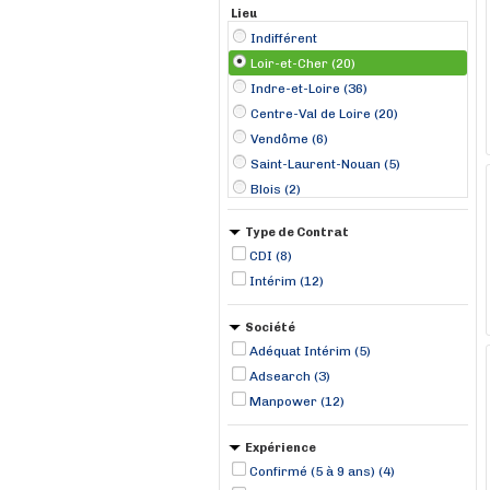
Lieu
Indifférent
Loir-et-Cher (20)
Indre-et-Loire (36)
Centre-Val de Loire (20)
Vendôme (6)
Saint-Laurent-Nouan (5)
Blois (2)
Meusnes (2)
Type de Contrat
Marchenoir (1)
CDI (8)
Montrichard (1)
Intérim (12)
Neung-sur-Beuvron (1)
Romorantin (1)
Société
Selles-Saint-Denis (1)
Adéquat Intérim (5)
Adsearch (3)
Manpower (12)
Expérience
Confirmé (5 à 9 ans) (4)