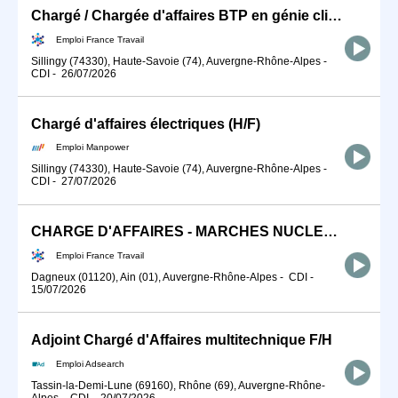
Chargé / Chargée d'affaires BTP en génie climatique et énergétiqu (H/F)
Emploi France Travail
Sillingy (74330), Haute-Savoie (74), Auvergne-Rhône-Alpes
-
CDI
-
26/07/2026
Chargé d'affaires électriques (H/F)
Emploi Manpower
Sillingy (74330), Haute-Savoie (74), Auvergne-Rhône-Alpes
-
CDI
-
27/07/2026
CHARGE D'AFFAIRES - MARCHES NUCLEAIRES H/F
Emploi France Travail
Dagneux (01120), Ain (01), Auvergne-Rhône-Alpes
-
CDI
-
15/07/2026
Adjoint Chargé d'Affaires multitechnique F/H
Emploi Adsearch
Tassin-la-Demi-Lune (69160), Rhône (69), Auvergne-Rhône-
Alpes
-
CDI
-
20/07/2026