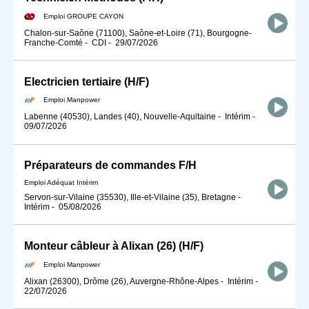
Emploi GROUPE CAYON
Chalon-sur-Saône (71100), Saône-et-Loire (71), Bourgogne-
Franche-Comté
-
CDI
-
29/07/2026
Electricien tertiaire (H/F)
Emploi Manpower
Labenne (40530), Landes (40), Nouvelle-Aquitaine
-
Intérim
-
09/07/2026
Préparateurs de commandes F/H
Emploi Adéquat Intérim
Servon-sur-Vilaine (35530), Ille-et-Vilaine (35), Bretagne
-
Intérim
-
05/08/2026
Monteur câbleur à Alixan (26) (H/F)
Emploi Manpower
Alixan (26300), Drôme (26), Auvergne-Rhône-Alpes
-
Intérim
-
22/07/2026