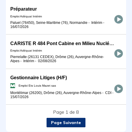
Préparateur
Emploi Adéquat Intérim
Paluel (76450), Seine-Maritime (76), Normandie
-
Intérim
-
16/07/2026
CARISTE R 484 Pont Cabine en Milieu Nucléaire H/F
Emploi Adéquat Intérim
Pierrelatte (26131 CEDEX), Drôme (26), Auvergne-Rhône-
Alpes
-
Intérim
-
02/08/2026
Gestionnaire Litiges (H/F)
Emploi Ets Louis Mazet sas
Montélimar (26200), Drôme (26), Auvergne-Rhône-Alpes
-
CDI
-
15/07/2026
Page 1 de 8
Page Suivante