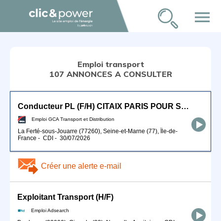
menu
Emploi transport
107 ANNONCES A CONSULTER
Conducteur PL (F/H) CITAIX PARIS POUR SEPTEMBRE 2026
Emploi GCA Transport et Distribution
La Ferté-sous-Jouarre (77260), Seine-et-Marne (77), Île-de-
France
-
CDI
-
30/07/2026
Créer une alerte e-mail
Exploitant Transport (H/F)
Emploi Adsearch