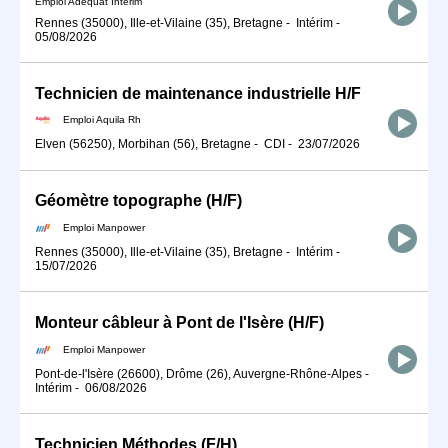
Emploi Adéquat Intérim
Rennes (35000), Ille-et-Vilaine (35), Bretagne
-
Intérim
-
05/08/2026
Technicien de maintenance industrielle H/F
Emploi Aquila Rh
Elven (56250), Morbihan (56), Bretagne
-
CDI
-
23/07/2026
Géomètre topographe (H/F)
Emploi Manpower
Rennes (35000), Ille-et-Vilaine (35), Bretagne
-
Intérim
-
15/07/2026
Monteur câbleur à Pont de l'Isère (H/F)
Emploi Manpower
Pont-de-l'Isère (26600), Drôme (26), Auvergne-Rhône-Alpes
-
Intérim
-
06/08/2026
Technicien Méthodes (F/H)