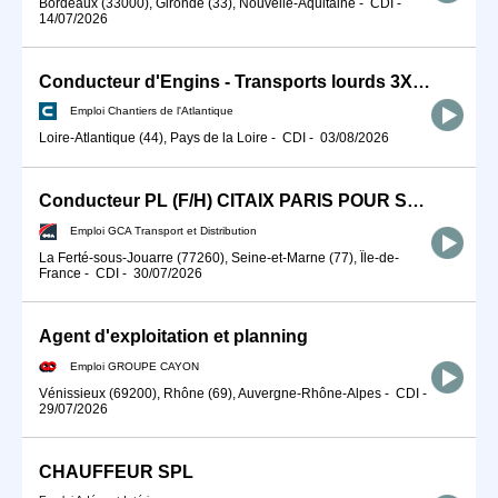
Bordeaux (33000), Gironde (33), Nouvelle-Aquitaine
-
CDI
-
14/07/2026
Conducteur d'Engins - Transports lourds 3X8 H/F
Emploi Chantiers de l'Atlantique
Loire-Atlantique (44), Pays de la Loire
-
CDI
-
03/08/2026
Conducteur PL (F/H) CITAIX PARIS POUR SEPTEMBRE 2026
Emploi GCA Transport et Distribution
La Ferté-sous-Jouarre (77260), Seine-et-Marne (77), Île-de-
France
-
CDI
-
30/07/2026
Agent d'exploitation et planning
Emploi GROUPE CAYON
Vénissieux (69200), Rhône (69), Auvergne-Rhône-Alpes
-
CDI
-
29/07/2026
CHAUFFEUR SPL