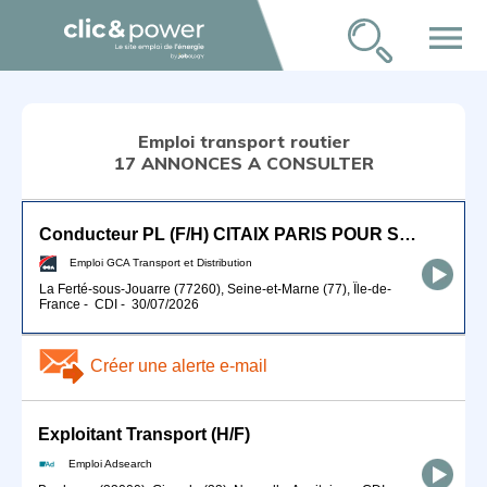
menu
Emploi transport routier
17 ANNONCES A CONSULTER
Conducteur PL (F/H) CITAIX PARIS POUR SEPTEMBRE 2026
Emploi GCA Transport et Distribution
La Ferté-sous-Jouarre (77260), Seine-et-Marne (77), Île-de-
France
-
CDI
-
30/07/2026
Créer une alerte e-mail
Exploitant Transport (H/F)
Emploi Adsearch