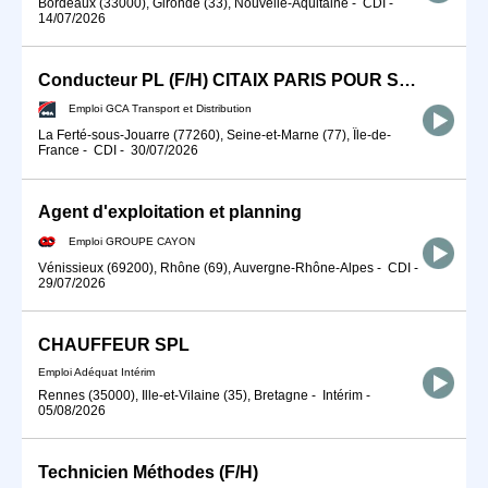
Bordeaux (33000), Gironde (33), Nouvelle-Aquitaine
-
CDI
-
14/07/2026
Conducteur PL (F/H) CITAIX PARIS POUR SEPTEMBRE 2026
Emploi GCA Transport et Distribution
La Ferté-sous-Jouarre (77260), Seine-et-Marne (77), Île-de-
France
-
CDI
-
30/07/2026
Agent d'exploitation et planning
Emploi GROUPE CAYON
Vénissieux (69200), Rhône (69), Auvergne-Rhône-Alpes
-
CDI
-
29/07/2026
CHAUFFEUR SPL
Emploi Adéquat Intérim
Rennes (35000), Ille-et-Vilaine (35), Bretagne
-
Intérim
-
05/08/2026
Technicien Méthodes (F/H)