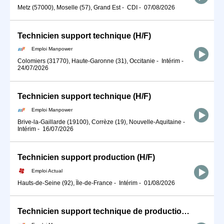
Metz (57000), Moselle (57), Grand Est
-
CDI
-
07/08/2026
Technicien support technique (H/F)
Emploi Manpower
Colomiers (31770), Haute-Garonne (31), Occitanie
-
Intérim
-
24/07/2026
Technicien support technique (H/F)
Emploi Manpower
Brive-la-Gaillarde (19100), Corrèze (19), Nouvelle-Aquitaine
-
Intérim
-
16/07/2026
Technicien support production (H/F)
Emploi Actual
Hauts-de-Seine (92), Île-de-France
-
Intérim
-
01/08/2026
Technicien support technique de production (H/F)