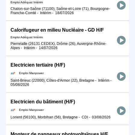
Emploi Adéquat Intérim
Chalon-sur-Saône (71100), Saône-et-Loire (71), Bourgogne-
Franche-Comté
-
Intérim
-
18/07/2026
Calorifugeur en milieu Nucléaire - GD H/F
Emploi Adéquat Intérim
Pierrelatte (26131 CEDEX), Drôme (26), Auvergne-Rhône-
Alpes
-
Intérim
-
14/07/2026
Electricien tertiaire (H/F)
Emploi Manpower
Saint-Brieuc (22000), Côtes-d'Armor (22), Bretagne
-
Intérim
-
05/08/2026
Electricien du bâtiment (H/F)
Emploi Manpower
Lorient (56100), Morbihan (56), Bretagne
-
CDI
-
03/08/2026
Monteur de panneaux photovoltaïques H/F