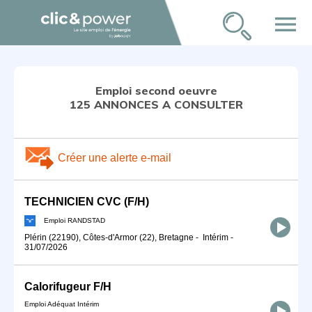
menu
Emploi second oeuvre
125 ANNONCES A CONSULTER
Créer une alerte e-mail
TECHNICIEN CVC (F/H)
Emploi RANDSTAD
Plérin (22190), Côtes-d'Armor (22), Bretagne
-
Intérim
-
31/07/2026
Calorifugeur F/H
Emploi Adéquat Intérim