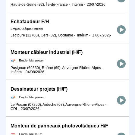
Hauts-de-Seine (92), Île-de-France
-
Intérim
-
23/07/2026
Echafaudeur F/H
Emploi Adéquat Intérim
Lectoure (32700), Gers (32), Occitanie
-
Intérim
-
17/07/2026
Monteur câbleur industriel (H/F)
Emploi Manpower
Pusignan (69330), Rhône (69), Auvergne-Rhône-Alpes
-
Intérim
-
04/08/2026
Dessinateur projets (H/F)
Emploi Manpower
Le Pouzin (07250), Ardèche (07), Auvergne-Rhône-Alpes
-
CDI
-
23/07/2026
Monteur de panneaux photovoltaïques H/F
Emploi Aquila Rh