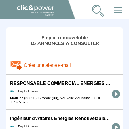
menu
Emploi renouvelable
15 ANNONCES A CONSULTER
Créer une alerte e-mail
RESPONSABLE COMMERCIAL ENERGIES RENOUVELABLES (H/F)
Emploi Adsearch
Martillac (33650), Gironde (33), Nouvelle-Aquitaine
-
CDI
-
11/07/2026
Ingénieur d'Affaires Énergies Renouvelables (H/F)
Emploi Adsearch