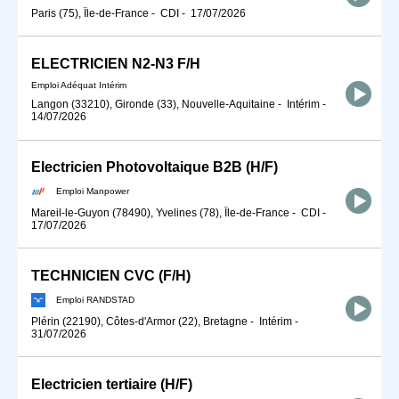
Paris (75), Île-de-France
-
CDI
-
17/07/2026
ELECTRICIEN N2-N3 F/H
Emploi Adéquat Intérim
Langon (33210), Gironde (33), Nouvelle-Aquitaine
-
Intérim
-
14/07/2026
Electricien Photovoltaique B2B (H/F)
Emploi Manpower
Mareil-le-Guyon (78490), Yvelines (78), Île-de-France
-
CDI
-
17/07/2026
TECHNICIEN CVC (F/H)
Emploi RANDSTAD
Plérin (22190), Côtes-d'Armor (22), Bretagne
-
Intérim
-
31/07/2026
Electricien tertiaire (H/F)