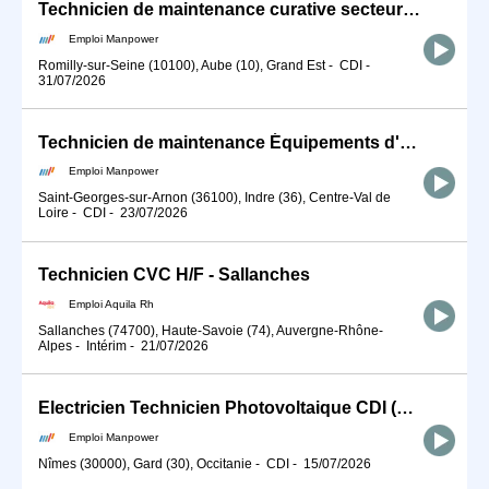
Technicien de maintenance curative secteur éolien (H/F)
Emploi Manpower
Romilly-sur-Seine (10100), Aube (10), Grand Est
-
CDI
-
31/07/2026
Technicien de maintenance Équipements d'Accès Éolien H/F (H/F)
Emploi Manpower
Saint-Georges-sur-Arnon (36100), Indre (36), Centre-Val de
Loire
-
CDI
-
23/07/2026
Technicien CVC H/F - Sallanches
Emploi Aquila Rh
Sallanches (74700), Haute-Savoie (74), Auvergne-Rhône-
Alpes
-
Intérim
-
21/07/2026
Electricien Technicien Photovoltaique CDI (H/F) (H/F)
Emploi Manpower
Nîmes (30000), Gard (30), Occitanie
-
CDI
-
15/07/2026