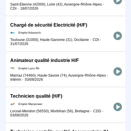
Saint-Étienne (42000), Loire (42), Auvergne-Rhône-Alpes
-
CDI
-
18/07/2026
Chargé de sécurité Electricité (H/F)
Emploi Adsearch
Toulouse (31000), Haute-Garonne (31), Occitanie
-
CDI
-
31/07/2026
Animateur qualité industrie H/F
Emploi Lynx Rh
Marnaz (74460), Haute-Savoie (74), Auvergne-Rhône-Alpes
-
Intérim
-
03/08/2026
Technicien qualité (H/F)
Emploi Manpower
Locoal-Mendon (56550), Morbihan (56), Bretagne
-
CDD
-
03/08/2026