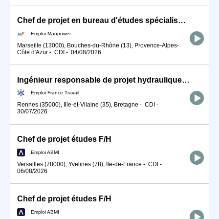
Chef de projet en bureau d'études spécialisé en machines spéciales (H/F)
Emploi Manpower
Marseille (13000), Bouches-du-Rhône (13), Provence-Alpes-
Côte d'Azur
-
CDI
-
04/08/2026
Ingénieur responsable de projet hydraulique (F/H) (H/F)
Emploi France Travail
Rennes (35000), Ille-et-Vilaine (35), Bretagne
-
CDI
-
30/07/2026
Chef de projet études F/H
Emploi ABMI
Versailles (78000), Yvelines (78), Île-de-France
-
CDI
-
06/08/2026
Chef de projet études F/H
Emploi ABMI