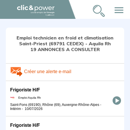
menu
Emploi technicien en froid et climatisation
Saint-Priest (69791 CEDEX) - Aquila Rh
19 ANNONCES A CONSULTER
Créer une alerte e-mail
Frigoriste H/F
Emploi Aquila Rh
Saint-Fons (69190), Rhône (69), Auvergne-Rhône-Alpes
-
Intérim
-
10/07/2026
Frigoriste H/F