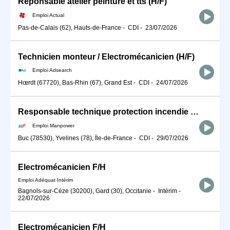
Reponsable atelier peinture et tts (H/F)
Emploi Actual
Pas-de-Calais (62), Hauts-de-France
-
CDI
-
23/07/2026
Technicien monteur / Electromécanicien (H/F)
Emploi Adsearch
Hœrdt (67720), Bas-Rhin (67), Grand Est
-
CDI
-
24/07/2026
Responsable technique protection incendie (H/F)
Emploi Manpower
Buc (78530), Yvelines (78), Île-de-France
-
CDI
-
29/07/2026
Electromécanicien F/H
Emploi Adéquat Intérim
Bagnols-sur-Cèze (30200), Gard (30), Occitanie
-
Intérim
-
22/07/2026
Electromécanicien F/H