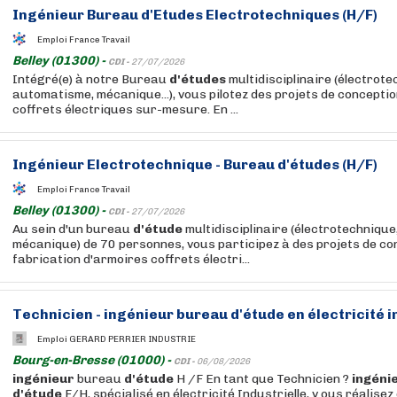
Ingénieur
Bureau
d'Etudes
Electrotechniques (H/F)
Emploi France Travail
Belley (01300) -
CDI -
27/07/2026
Intégré(e) à notre Bureau
d'études
multidisciplinaire (électrote
automatisme, mécanique...), vous pilotez des projets de conceptio
coffrets électriques sur-mesure. En ...
Ingénieur
Electrotechnique - Bureau
d'études
(H/F)
Emploi France Travail
Belley (01300) -
CDI -
27/07/2026
Au sein d'un bureau
d'étude
multidisciplinaire (électrotechniqu
mécanique) de 70 personnes, vous participez à des projets de co
fabrication d'armoires coffrets électri...
Technicien -
ingénieur
bureau
d'étude
en électricité i
Emploi GERARD PERRIER INDUSTRIE
Bourg-en-Bresse (01000) -
CDI -
06/08/2026
ingénieur
bureau
d'étude
H /F En tant que Technicien ?
ingéni
d'étude
F/H, spécialisé en électricité Industrielle, v ous réalisez