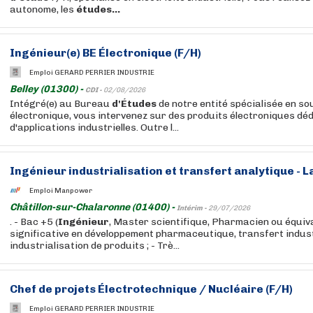
autonome, les
études...
Ingénieur
(e) BE Électronique (F/H)
Emploi GERARD PERRIER INDUSTRIE
Belley (01300) -
CDI -
02/08/2026
Intégré(e) au Bureau
d'Études
de notre entité spécialisée en s
électronique, vous intervenez sur des produits électroniques déd
d'applications industrielles. Outre l...
Ingénieur
industrialisation et transfert analytique - 
Emploi Manpower
Châtillon-sur-Chalaronne (01400) -
Intérim -
29/07/2026
. - Bac +5 (
Ingénieur
, Master scientifique, Pharmacien ou équiva
significative en développement pharmaceutique, transfert indust
industrialisation de produits ; - Trè...
Chef de projets Électrotechnique / Nucléaire (F/H)
Emploi GERARD PERRIER INDUSTRIE