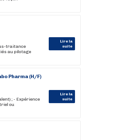
Lire la
ous-traitance
suite
iés au pilotage
Labo Pharma (H/F)
Lire la
lent) ; - Expérience
suite
riel ou