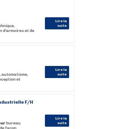
Lire la
chnique,
suite
n d'armoires et de
Lire la
e, automatisme,
suite
nception et
ndustrielle F/H
Lire la
eur
bureau
suite
 de façon