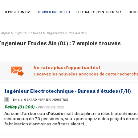
DEPOSER UN CV
TROUVER UN EMPLOI
PORTRAITS D'ENTREPRISES
BLOG
>
>
Emploi
Ingenieur Etudes
Ingenieur Etudes Ain (01)
Ingenieur Etudes Ain (01) : 7 emplois trouvés
Ne ratez plus d'opportunités !
Recevez les nouvelles annonces de cette recherche
Ingénieur
Electrotechnique - Bureau
d'études
(F/H)
Emploi GERARD PERRIER INDUSTRIE
Belley (01300) -
CDI -
02/08/2026
Au sein d'un bureau
d'étude
multidisciplinaire (électrotechniqu
mécanique) de 70 personnes, vous participez à des projets de co
fabrication d'armoires coffrets électri...