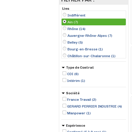
Lieu
Indifférent
Ain (7)
Rhône (14)
Auvergne-Rhône-Alpes (7)
Belley (5)
Bourg-en-Bresse (1)
Châtillon-sur-Chalaronne (1)
Type de Contrat
CDI (6)
Intérim (1)
Société
France Travail (2)
GERARD PERRIER INDUSTRIE (4)
Manpower (1)
Expérience