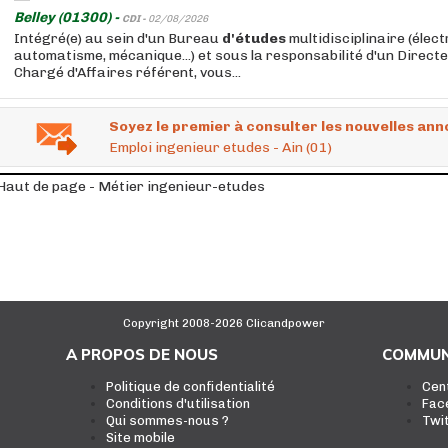
Belley (01300) -
CDI -
02/08/2026
Intégré(e) au sein d'un Bureau
d'études
multidisciplinaire (élec
automatisme, mécanique...) et sous la responsabilité d'un Directe
Chargé d'Affaires référent, vous...
Soyez le premier à consulter les nouvelles ann
Emploi ingenieur etudes - Ain (01)
Haut de page - Métier ingenieur-etudes
Copyright 2008-2026 Clicandpower
A PROPOS DE NOUS
COMMUN
Politique de confidentialité
Cen
Conditions d'utilisation
Fac
Qui sommes-nous ?
Twi
Site mobile