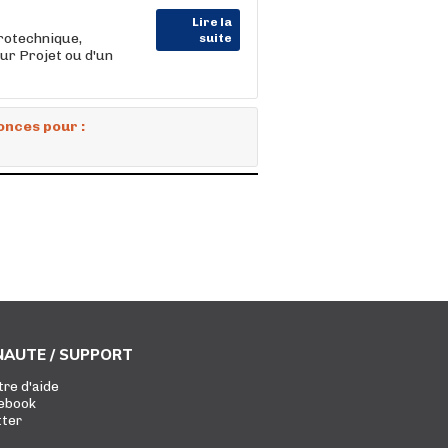
Lire la
trotechnique,
suite
ur Projet ou d'un
onces pour :
AUTE / SUPPORT
tre d'aide
ebook
tter