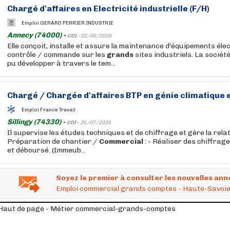
Chargé d'affaires en Electricité industrielle (F/H)
Emploi GERARD PERRIER INDUSTRIE
Annecy (74000) -
CDI -
02/08/2026
Elle conçoit, installe et assure la maintenance d'équipements éle
contrôle / commande sur les
grands
sites industriels. La sociét
pu développer à travers le tem...
Chargé / Chargée d'affaires BTP en génie climatique e
Emploi France Travail
Sillingy (74330) -
CDI -
26/07/2026
Il supervise les études techniques et de chiffrage et gère la relat
Préparation de chantier /
Commercial
: - Réaliser des chiffrag
et déboursé. (Immeub...
Soyez le premier à consulter les nouvelles ann
Emploi commercial grands comptes - Haute-Savoie
Haut de page - Métier commercial-grands-comptes