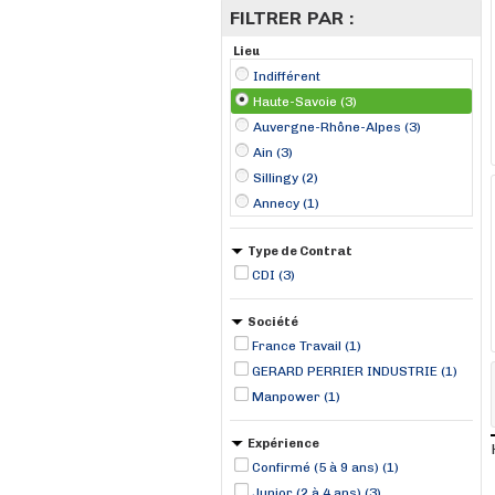
FILTRER PAR :
Lieu
Indifférent
Haute-Savoie (3)
Auvergne-Rhône-Alpes (3)
Ain (3)
Sillingy (2)
Annecy (1)
Type de Contrat
CDI (3)
Société
France Travail (1)
GERARD PERRIER INDUSTRIE (1)
Manpower (1)
Expérience
Confirmé (5 à 9 ans) (1)
Junior (2 à 4 ans) (3)