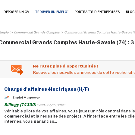
DEPOSER UN CV
TROUVER UN EMPLOI
PORTRAITS D'ENTREPRISES
BLOG
>
>
Emploi
Commercial Grands Comptes
Commercial Grands Comptes Haute-Savoie (
Commercial Grands Comptes Haute-Savoie (74) : 3
Ne ratez plus d'opportunités !
Recevez les nouvelles annonces de cette recherche
Chargé d'affaires électriques (H/F)
Emploi Manpower
Sillingy (74330) -
CDI -
27/07/2026
Véritable pilote de vos affaires, vous jouez un rôle central dans 
commercial
et la réussite des projets. À l'interface entre les cli
internes, vous garantiss...