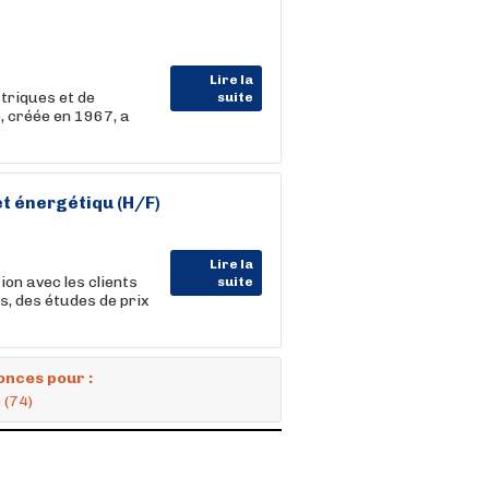
Lire la
ctriques et de
suite
é, créée en 1967, a
t énergétiqu (H/F)
Lire la
ion avec les clients
suite
es, des études de prix
onces pour :
 (74)