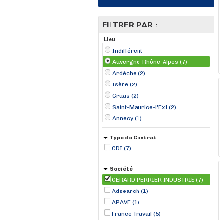
FILTRER PAR :
Lieu
Indifférent
Auvergne-Rhône-Alpes (7)
Ardèche (2)
Isère (2)
Cruas (2)
Saint-Maurice-l'Exil (2)
Annecy (1)
Belley (1)
Type de Contrat
CDI (7)
Société
GERARD PERRIER INDUSTRIE (7)
Adsearch (1)
APAVE (1)
France Travail (5)