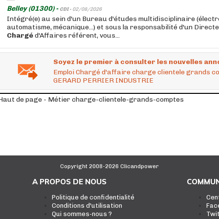
Belley (01300) -
CDI -
02/08/2026
Intégré(e) au sein d'un Bureau d'études multidisciplinaire (élect
automatisme, mécanique...) et sous la responsabilité d'un Directe
Chargé
d'Affaires référent, vous...
Soyez le premier à consulter les nouvelles ann
Emploi Chargé d'affaire charge clientele grands 
GERARD PERRIER INDUSTRIE
Haut de page - Métier charge-clientele-grands-comptes
Copyright 2008-2026 Clicandpower
A PROPOS DE NOUS
COMMUN
Politique de confidentialité
Cen
Conditions d'utilisation
Fac
Qui sommes-nous ?
Twi