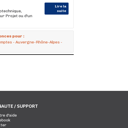
Lire la
rotechnique,
suite
ur Projet ou d'un
onces pour :
comptes - Auvergne-Rhône-Alpes -
AUTE / SUPPORT
tre d'aide
ebook
tter