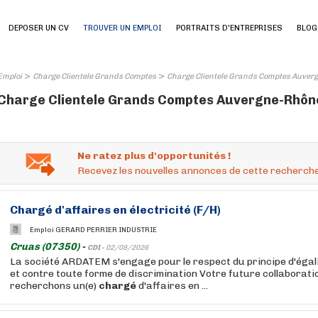
DEPOSER UN CV
TROUVER UN EMPLOI
PORTRAITS D'ENTREPRISES
BLOG
>
>
Emploi
Charge Clientele Grands Comptes
Charge Clientele Grands Comptes Auver
Charge Clientele Grands Comptes Auvergne-Rhône-
Ne ratez plus d'opportunités !
Recevez les nouvelles annonces de cette recherche
Chargé
d'affaires en électricité (F/H)
Emploi GERARD PERRIER INDUSTRIE
Cruas (07350) -
CDI -
02/08/2026
La société ARDATEM s'engage pour le respect du principe d'ég
et contre toute forme de discrimination Votre future collaborati
recherchons un(e)
chargé
d'affaires en ...