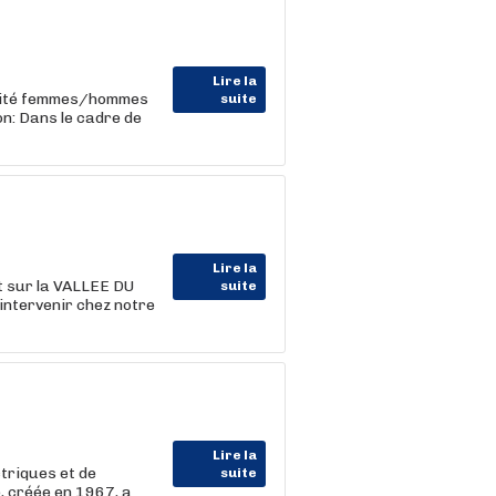
Lire la
alité femmes/hommes
suite
on: Dans le cadre de
Lire la
t sur la VALLEE DU
suite
intervenir chez notre
Lire la
ctriques et de
suite
é, créée en 1967, a