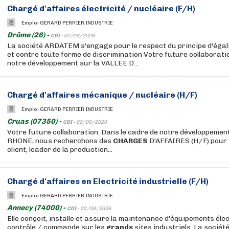
Chargé
d'affaires électricité / nucléaire (F/H)
Emploi GERARD PERRIER INDUSTRIE
Drôme (26) -
CDI -
02/08/2026
La société ARDATEM s'engage pour le respect du principe d'ég
et contre toute forme de discrimination Votre future collaborati
notre développement sur la VALLEE D...
Chargé
d'affaires mécanique / nucléaire (H/F)
Emploi GERARD PERRIER INDUSTRIE
Cruas (07350) -
CDI -
02/08/2026
Votre future collaboration: Dans le cadre de notre développemen
RHONE, nous recherchons des
CHARGES
D'AFFAIRES (H/F) pour 
client, leader de la production...
Chargé
d'affaires en Electricité industrielle (F/H)
Emploi GERARD PERRIER INDUSTRIE
Annecy (74000) -
CDI -
02/08/2026
Elle conçoit, installe et assure la maintenance d'équipements éle
contrôle / commande sur les
grands
sites industriels. La sociét