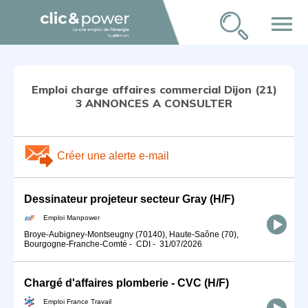
menu
Emploi charge affaires commercial Dijon (21)
3 ANNONCES A CONSULTER
Créer une alerte e-mail
Dessinateur projeteur secteur Gray (H/F)
Emploi Manpower
Broye-Aubigney-Montseugny (70140), Haute-Saône (70),
Bourgogne-Franche-Comté
-
CDI
-
31/07/2026
Chargé d'affaires plomberie - CVC (H/F)
Emploi France Travail