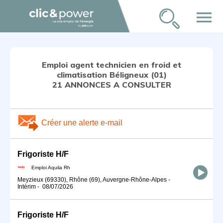
menu
Emploi agent technicien en froid et
climatisation Béligneux (01)
21 ANNONCES A CONSULTER
Créer une alerte e-mail
Frigoriste H/F
Emploi Aquila Rh
Meyzieux (69330), Rhône (69), Auvergne-Rhône-Alpes
-
Intérim
-
08/07/2026
Frigoriste H/F