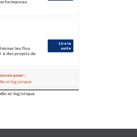
s performances
Lire la
imiser les flux
suite
r à des projets de
onces pour :
le et logistique
lle-et-logistique