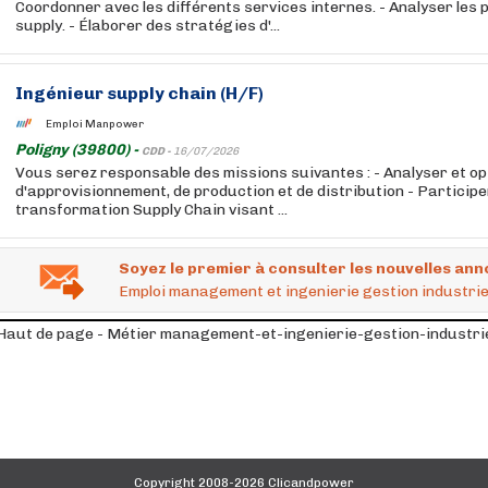
Coordonner avec les différents services internes. - Analyser le
supply. - Élaborer des stratégies d'...
Ingénieur supply chain (H/F)
Emploi Manpower
Poligny (39800) -
CDD -
16/07/2026
Vous serez responsable des missions suivantes : - Analyser et opt
d'approvisionnement, de production et de distribution - Participe
transformation Supply Chain visant ...
Soyez le premier à consulter les nouvelles ann
Emploi management et ingenierie gestion industriel
Haut de page - Métier management-et-ingenierie-gestion-industrie
Copyright 2008-2026 Clicandpower