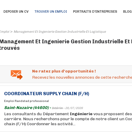
DEPOSER UN CV
TROUVER UN EMPLOI
PORTRAITS D'ENTREPRISES
BLOG
>
Emploi
Management Et Ingenierie Gestion Industrielle Et Logistique
Management Et Ingenierie Gestion Industrielle Et 
trouvés
Ne ratez plus d'opportunités !
Recevez les nouvelles annonces de cette recherche
COORDINATEUR SUPPLY CHAIN (F/H)
Emploi Randstad professional
Saint-Nazaire (44600) -
Intérim -
28/07/2026
Les consultants du Département
Ingénierie
vous proposent des
carrière. Nous recherchons pour le compte de notre client un Co
chain (F/H) Coordonner les activité...