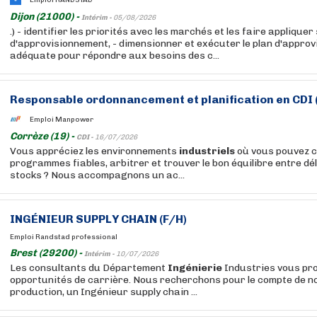
Dijon (21000) -
Intérim -
05/08/2026
.) - identifier les priorités avec les marchés et les faire appliquer
d'approvisionnement, - dimensionner et exécuter le plan d'appro
adéquate pour répondre aux besoins des c...
Responsable ordonnancement et planification en CDI 
Emploi Manpower
Corrèze (19) -
CDI -
16/07/2026
Vous appréciez les environnements
industriels
où vous pouvez c
programmes fiables, arbitrer et trouver le bon équilibre entre dé
stocks ? Nous accompagnons un ac...
INGÉNIEUR SUPPLY CHAIN (F/H)
Emploi Randstad professional
Brest (29200) -
Intérim -
10/07/2026
Les consultants du Département
Ingénierie
Industries vous pr
opportunités de carrière. Nous recherchons pour le compte de not
production, un Ingénieur supply chain ...