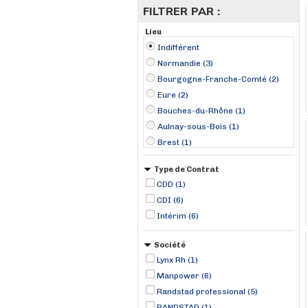
FILTRER PAR :
Lieu
Indifférent
Normandie (3)
Bourgogne-Franche-Comté (2)
Eure (2)
Bouches-du-Rhône (1)
Aulnay-sous-Bois (1)
Brest (1)
Dijon (1)
Type de Contrat
Les-Pennes-Mirabeau (1)
CDD (1)
Montauban (1)
CDI (6)
Poligny (1)
Intérim (6)
Saint-Avold (1)
Saint-Nazaire (1)
Société
Toulouse (1)
Lynx Rh (1)
Val-de-Reuil (1)
Manpower (6)
Randstad professional (5)
RANDSTAD (1)