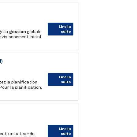
Lire la
ge la
gestion
globale
suite
ovisionnement initial
)
Lire la
z la planification
suite
our la planification,
Lire la
ent, un acteur du
suite