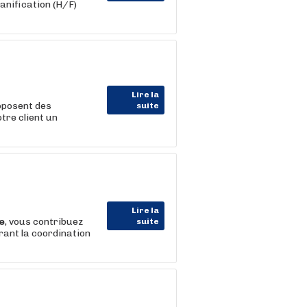
anification (H/F)
Lire la
oposent des
suite
tre client un
Lire la
e
, vous contribuez
suite
rant la coordination