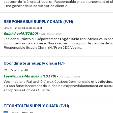
secteur de l'aéronautique, un Responsable ordonnancement et pl
Etre garant de la satisfaction client e...
RESPONSABLE SUPPLY CHAIN (F/H)
Emploi Randstad professional
Saint-Avold (57500) -
CDI -
09/07/2026
Les consultants du Département
Ingénierie
Industries vous pr
opportunités de carrière. Nous recherchons pour le compte de no
Responsable Supply Chain (H/F) en CDI. Vos m...
Coordinateur supply chain H/F
Emploi Lynx Rh
Les-Pennes-Mirabeau (13170) -
CDI -
11/07/2026
Vos missions Rattaché(e) aux équipes Commerciale et
Logistiqu
au bon fonctionnement de la chaîne d'approvisionnement en assu
et l'optimisation des flux de ...
TECHNICIEN SUPPLY CHAIN (F/H)
Emploi RANDSTAD