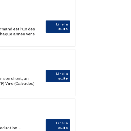
Lire la
rmand est l'un des
suite
 chaque année vers
Lire la
on client, un
suite
F) Vire (Calvados)
Lire la
oduction. -
suite