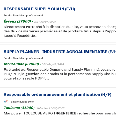
RESPONSABLE SUPPLY CHAIN (F/H)
Emploi Randstad professional
Évreux (27000) -
CDI -
30/07/2026
Directement rattaché à la direction du site, vous prenez en char
des flux de matières premières et de produits finis, depuis l'appr
jusqu'à l'expéditio...
SUPPLY PLANNER - INDUSTRIE AGROALIMENTAIRE (F/H
Emploi Randstad professional
Montauban (82000) -
CDI -
04/08/2026
Rattaché au Responsable Demand and Supply Planning, vous pilote
PIC/PDP, la
gestion
des stocks et la performance Supply Chain. P
vous établissez le PDP (c...
Responsable ordonnancement et planification (H/F)
Emploi Manpower
Toulouse (31000) -
Intérim -
17/07/2026
Manpower TOULOUSE AERO
INGENIERIE
recherche pour son cli