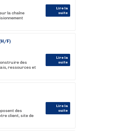
Lire la
 sur la chaîne
suite
visionnement
(H/F)
Lire la
onstruire des
suite
lais, ressources et
Lire la
oposent des
suite
re client, site de