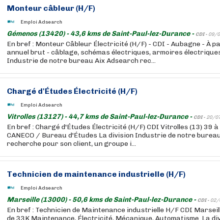
Monteur câbleur (H/F)
Emploi Adsearch
Gémenos (13420) - 43,6 kms de Saint-Paul-lez-Durance -
CDI -
09/0
En bref : Monteur Câbleur Électricité (H/F) - CDI - Aubagne - À p
annuel brut - câblage, schémas électriques, armoires électriques
Industrie de notre bureau Aix Adsearch rec...
Chargé d'Études Électricité (H/F)
Emploi Adsearch
Vitrolles (13127) - 44,7 kms de Saint-Paul-lez-Durance -
CDI -
20/0
En bref : Chargé d'Études Électricité (H/F) CDI Vitrolles (13) 39 à
CANECO / Bureau d'Études La division Industrie de notre burea
recherche pour son client, un groupe i...
Technicien de maintenance industrielle (H/F)
Emploi Adsearch
Marseille (13000) - 50,6 kms de Saint-Paul-lez-Durance -
CDI -
02/
En bref : Technicien de Maintenance industrielle H/F CDI Marseill
de 33K Maintenance, Électricité, Mécanique, Automatisme. La div