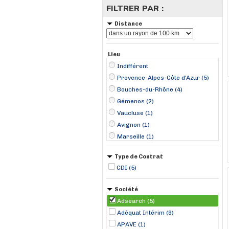
FILTRER PAR :
Distance
Lieu
Indifférent
Provence-Alpes-Côte d'Azur (5)
Bouches-du-Rhône (4)
Gémenos (2)
Vaucluse (1)
Avignon (1)
Marseille (1)
Vitrolles (1)
Type de Contrat
CDI (5)
Société
Adsearch (5)
Adéquat Intérim (9)
APAVE (1)