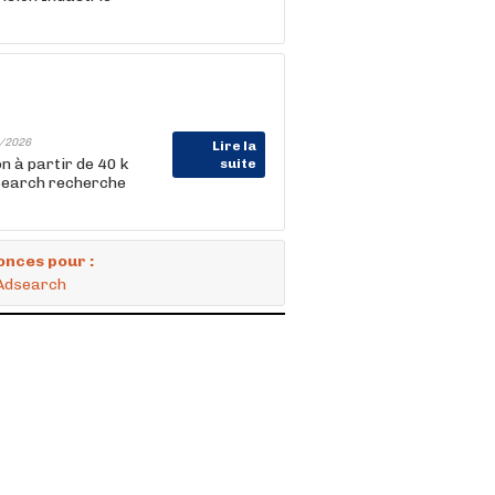
/2026
Lire la
n à partir de 40 k
suite
dsearch recherche
onces pour :
 Adsearch