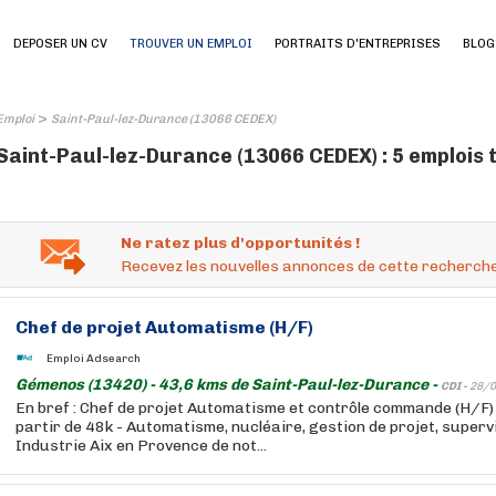
DEPOSER UN CV
TROUVER UN EMPLOI
PORTRAITS D'ENTREPRISES
BLOG
>
Emploi
Saint-Paul-lez-Durance (13066 CEDEX)
Saint-Paul-lez-Durance (13066 CEDEX) : 5 emplois 
Ne ratez plus d'opportunités !
Recevez les nouvelles annonces de cette recherche
Chef de projet Automatisme (H/F)
Emploi Adsearch
Gémenos (13420) - 43,6 kms de Saint-Paul-lez-Durance -
CDI -
28/0
En bref : Chef de projet Automatisme et contrôle commande (H/F) 
partir de 48k - Automatisme, nucléaire, gestion de projet, supervi
Industrie Aix en Provence de not...