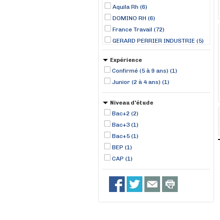
Aquila Rh (6)
DOMINO RH (6)
France Travail (72)
GERARD PERRIER INDUSTRIE (5)
JUBIL INTERIM (2)
Expérience
Lynx Rh (12)
Confirmé (5 à 9 ans) (1)
Manpower (76)
Junior (2 à 4 ans) (1)
MISTERTEMP (1)
NAVAL GROUP (1)
Niveau d'étude
ONET TECHNOLOGIES (1)
Bac+2 (2)
RANDSTAD (2)
Bac+3 (1)
TOMA Interim (2)
Bac+5 (1)
BEP (1)
CAP (1)