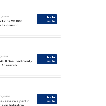
7/2026
Lire la
artir de 29 000
suite
 La division
7/2026
Lire la
 45 K See Electrical /
suite
u Adsearch
08/2026
Lire la
e- salaire à partir
suite
ision Industrie