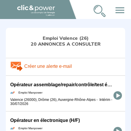
menu
Emploi Valence (26)
20 ANNONCES A CONSULTER
Créer une alerte e-mail
Opérateur assemblage/repair/contrôle/test équipements électriques (H/F)
Emploi Manpower
Valence (26000), Drôme (26), Auvergne-Rhône-Alpes
-
Intérim
-
30/07/2026
Opérateur en électronique (H/F)
Emploi Manpower